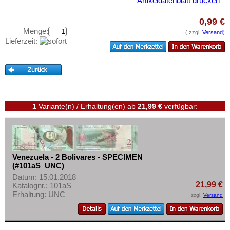
Artikeldatenblatt drucken
Testbanknoten
Banknotenbriefe
0,99 €
Menge:
( zzgl.
Versand
)
Kataloge
Lieferzeit:
Aufbewahrung
Gutscheine
Ihre Bewertungen
1
Variante(n) / Erhaltung(en)
ab
21,99 €
verfügbar:
Kontakt
Informationen
Preislisten
Venezuela - 2 Bolivares - SPECIMEN
Ankauf
(#101aS_UNC)
Datum: 15.01.2018
Erhaltungsgrade
21,99 €
Katalognr.: 101aS
Gratisbanknoten
Erhaltung: UNC
zzgl.
Versand
FAQ