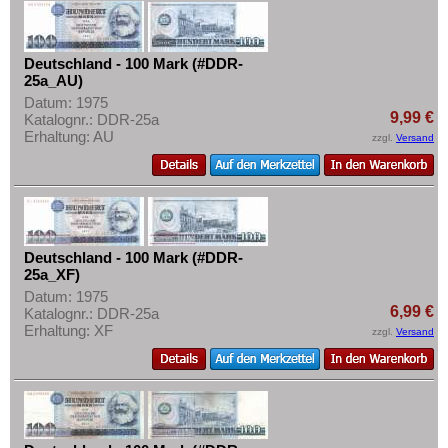
Mehr über...
Zahlungsbedingungen
Deutschland - 100 Mark (#DDR-
Privatsphäre und Datenschutz
25a_AU)
Datum: 1975
Widerrufsbelehrung
9,99 €
Katalognr.: DDR-25a
Liefer- und Versandkosten
Erhaltung: AU
zzgl.
Versand
AGB
Impressum
Deutschland - 100 Mark (#DDR-
25a_XF)
Datum: 1975
6,99 €
Katalognr.: DDR-25a
Erhaltung: XF
zzgl.
Versand