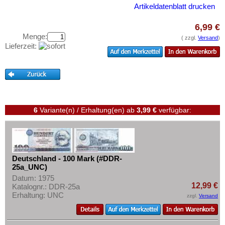
Reichsbahn und Reichspost
Testbanknoten
Artikeldatenblatt drucken
Alt-Deutschland
Banknotenbriefe
6,99 €
Besonderheiten
Kataloge
Menge:
( zzgl.
Versand
)
Lieferzeit:
Kriegsgefangenenlager
Aufbewahrung
Deutsches Städtenotgeld
Gutscheine
Ihre Bewertungen
Kontakt
6
Variante(n) / Erhaltung(en)
ab
3,99 €
verfügbar:
Informationen
Preislisten
Deutschland - 100 Mark (#DDR-
Ankauf
25a_UNC)
Erhaltungsgrade
Datum: 1975
12,99 €
Katalognr.: DDR-25a
Gratisbanknoten
Erhaltung: UNC
zzgl.
Versand
FAQ