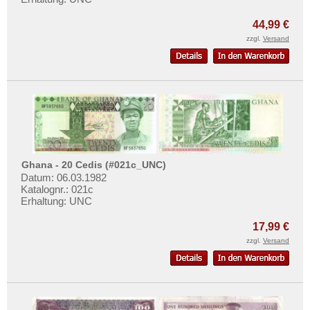
Nigeria
Mehr über...
Ostafrika
44,99 €
Zahlungsbedingungen
zzgl.
Versand
Portugiesisch Guinea
Privatsphäre und Datenschutz
Rhodesien
Widerrufsbelehrung
Rhodesien & Nyasaland
Liefer- und Versandkosten
Ruanda
AGB
Ruanda-Burundi
Impressum
Sambia
Ghana - 20 Cedis (#021c_UNC)
Sao Tome & Principe
Datum: 06.03.1982
Senegal
Katalognr.: 021c
Erhaltung: UNC
Seychellen
17,99 €
Sierra Leone
zzgl.
Versand
Somalia
Somaliland
St. Helena