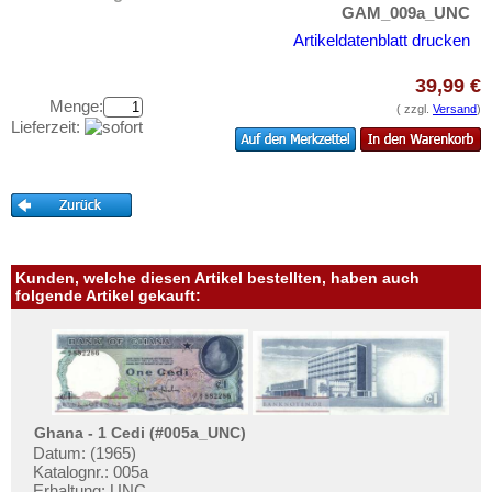
Komoren
Testbanknoten
GAM_009a_UNC
Kongo, Demokratische Republik
Artikeldatenblatt drucken
Banknotenbriefe
Kongo, Republik
Kataloge
39,99 €
Lesotho
Menge:
Aufbewahrung
( zzgl.
Versand
)
Lieferzeit:
Liberia
Gutscheine
Libyen
Ihre Bewertungen
Madagaskar
Kontakt
Malawi
Mali
Informationen
Kunden, welche diesen Artikel bestellten, haben auch
folgende Artikel gekauft:
Marokko
Preislisten
Mauretanien
Ankauf
Mauritius
Erhaltungsgrade
Mozambique
Gratisbanknoten
Namibia
Ghana - 1 Cedi (#005a_UNC)
FAQ
Datum: (1965)
Niger
Katalognr.: 005a
Erhaltung: UNC