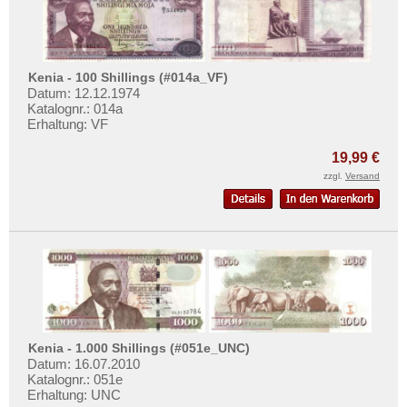
Süd Sudan
Südafrika
Sudan
Kenia - 100 Shillings (#014a_VF)
Swaziland
Datum: 12.12.1974
Katalognr.: 014a
Tansania
Erhaltung: VF
Togo
19,99 €
Tschad
zzgl.
Versand
Tunesien
Uganda
Westafrikanische Staaten
Zaire
Zentralafrikanische Republik
Zentralafrikanische Staaten
Kenia - 1.000 Shillings (#051e_UNC)
Zimbabwe
Datum: 16.07.2010
Katalognr.: 051e
Erhaltung: UNC