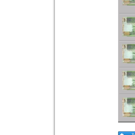
Südkorea
Syrien
Tadschikistan
Taiwan
Thailand
Timor
Turkmenistan
Usbekistan
Vereinigte Arabische Emirate
Vietnam
Vietnam Süd