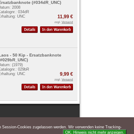
Ersatzbanknote (#034dR_UNC)
Datum: 2008
Katalognr.: 034dR
Erhaltung: UNC
11,99 €
zzgl.
Versand
Laos - 50 Kip - Ersatzbanknote
(#029bR_UNC)
Datum: (1979)
Katalognr.: 029bR
Erhaltung: UNC
9,99 €
zzgl.
Versand
n Session-Cookies zugelassen werden. Wir verwenden keine Tracking-
OK. Hinweis nicht mehr anzeigen.