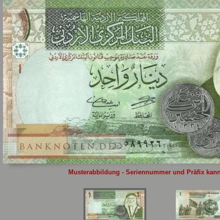
Sie
hier
.
Musterabbildung - Seriennummer und Präfix kann 