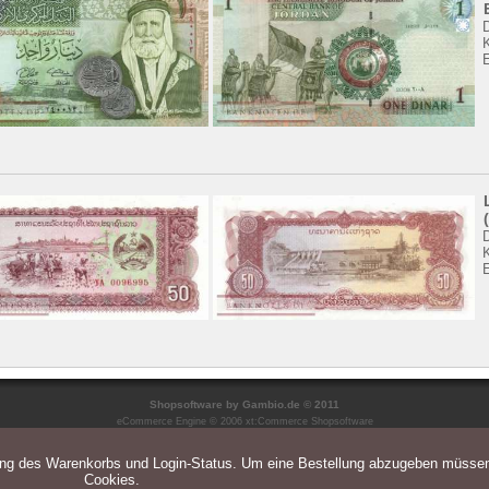
Shopsoftware
by Gambio.de © 2011
eCommerce Engine © 2006
xt:Commerce Shopsoftware
ung des Warenkorbs und Login-Status. Um eine Bestellung abzugeben müsse
Cookies.
Parse Time: 0.038s