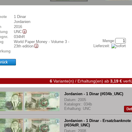
note
1 Dinar
Jordanien
m
2016
tung
UNC
ognr.
034hR
Menge:
og
World Paper Money - Volume 3 -
Lieferzeit:
23th edition
rkung
6
Variante(n) / Erhaltung(en)
ab
3,19 €
verfü
Jordanien - 1 Dinar (#034b_UNC)
Datum: 2005
Katalognr.: 034b
Erhaltung: UNC
Jordanien - 1 Dinar - Ersatzbanknote
(#034dR_UNC)
Datum: 2008