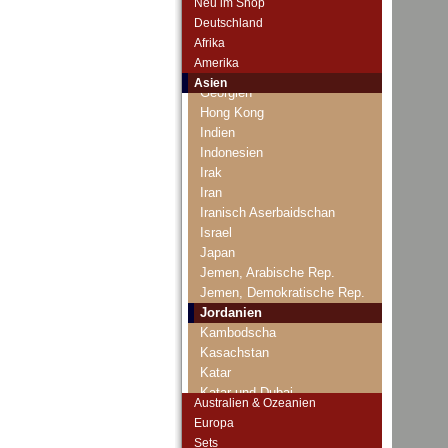
Neu im Shop
Brunei
Deutschland
Ceylon
Afrika
China
Amerika
Franz. Indochina
Asien
Georgien
Hong Kong
Indien
Indonesien
Irak
Iran
Iranisch Aserbaidschan
Israel
Japan
Jemen, Arabische Rep.
Jemen, Demokratische Rep.
Jordanien
Kambodscha
Kasachstan
Katar
Katar und Dubai
Australien & Ozeanien
Kirgisistan
Europa
Korea (alt)
Sets