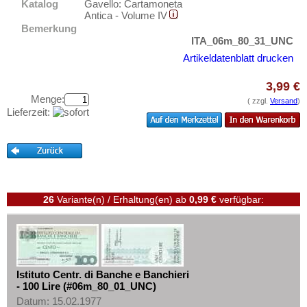
Lettland
Katalog
Gavello: Cartamoneta
Testbanknoten
Antica - Volume IV
Liechtenstein
Banknotenbriefe
Bemerkung
ITA_06m_80_31_UNC
Litauen
Kataloge
Artikeldatenblatt drucken
Luxemburg
Aufbewahrung
Malta
3,99 €
Gutscheine
Menge:
( zzgl.
Versand
)
Mazedonien
Lieferzeit:
Ihre Bewertungen
Memelgebiet
Kontakt
Moldawien
Montenegro
Informationen
Niederlande
Preislisten
26
Variante(n) / Erhaltung(en)
ab
0,99 €
verfügbar:
Nordirland
Ankauf
Norwegen
Erhaltungsgrade
Österreich
Gratisbanknoten
Polen
Istituto Centr. di Banche e Banchieri
FAQ
- 100 Lire (#06m_80_01_UNC)
Portugal
Datum: 15.02.1977