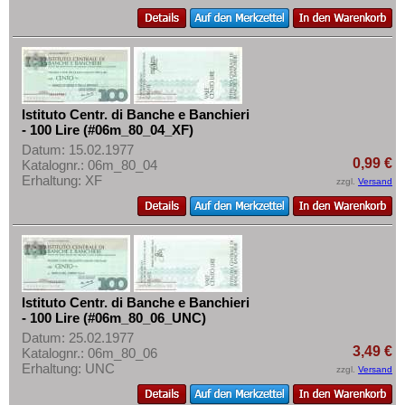
Tschechoslowakei
Türkei
Ukraine
Ungarn
Vatikan
Istituto Centr. di Banche e Banchieri
- 100 Lire (#06m_80_04_XF)
Weissrussland
Datum: 15.02.1977
0,99 €
Katalognr.: 06m_80_04
Zypern
Erhaltung: XF
zzgl.
Versand
Istituto Centr. di Banche e Banchieri
- 100 Lire (#06m_80_06_UNC)
Datum: 25.02.1977
3,49 €
Katalognr.: 06m_80_06
Erhaltung: UNC
zzgl.
Versand