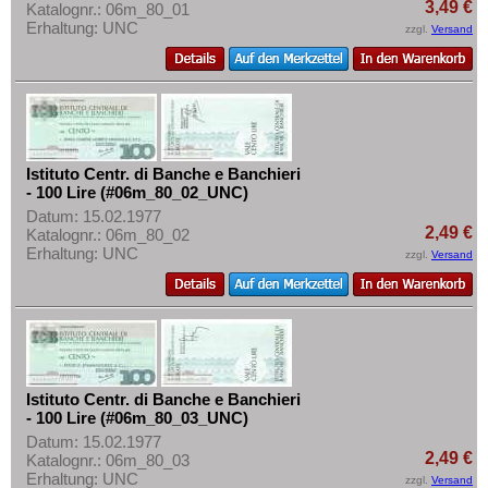
Rumänien
3,49 €
Mehr über...
Katalognr.: 06m_80_01
Erhaltung: UNC
zzgl.
Versand
Russland
Zahlungsbedingungen
Saarland
Privatsphäre und Datenschutz
San Marino
Widerrufsbelehrung
Schottland
Liefer- und Versandkosten
Schweden
Istituto Centr. di Banche e Banchieri
AGB
- 100 Lire (#06m_80_02_UNC)
Schweiz
Impressum
Datum: 15.02.1977
Serbien
2,49 €
Katalognr.: 06m_80_02
Erhaltung: UNC
zzgl.
Versand
Slowakei
Slowenien
Spanien
Spitzbergen
Tatarstan
Istituto Centr. di Banche e Banchieri
- 100 Lire (#06m_80_03_UNC)
Transnistrien
Datum: 15.02.1977
2,49 €
Tschechische Republik
Katalognr.: 06m_80_03
Erhaltung: UNC
zzgl.
Versand