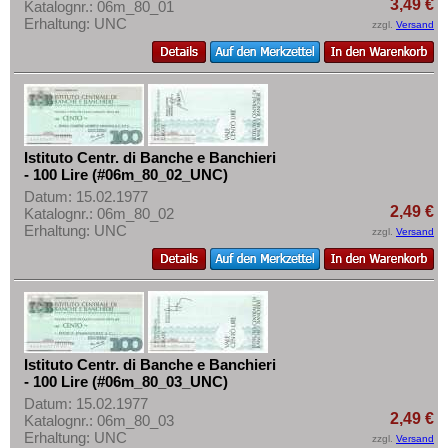
Rumänien
3,49 €
Katalognr.: 06m_80_01
Mehr über...
Erhaltung: UNC
zzgl.
Versand
Russland
Zahlungsbedingungen
Saarland
Privatsphäre und Datenschutz
San Marino
Widerrufsbelehrung
Schottland
Liefer- und Versandkosten
Schweden
Istituto Centr. di Banche e Banchieri
AGB
- 100 Lire (#06m_80_02_UNC)
Schweiz
Impressum
Datum: 15.02.1977
Serbien
2,49 €
Katalognr.: 06m_80_02
Erhaltung: UNC
zzgl.
Versand
Slowakei
Slowenien
Spanien
Spitzbergen
Tatarstan
Istituto Centr. di Banche e Banchieri
- 100 Lire (#06m_80_03_UNC)
Transnistrien
Datum: 15.02.1977
2,49 €
Katalognr.: 06m_80_03
Tschechische Republik
Erhaltung: UNC
zzgl.
Versand