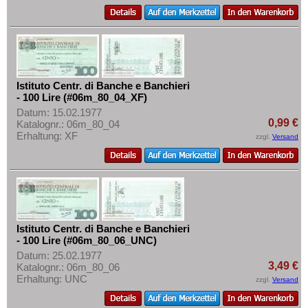
Tschechoslowakei
Türkei
Ukraine
Ungarn
Vatikan
Istituto Centr. di Banche e Banchieri
- 100 Lire (#06m_80_04_XF)
Weissrussland
Datum: 15.02.1977
0,99 €
Katalognr.: 06m_80_04
Zypern
Erhaltung: XF
zzgl.
Versand
Istituto Centr. di Banche e Banchieri
- 100 Lire (#06m_80_06_UNC)
Datum: 25.02.1977
3,49 €
Katalognr.: 06m_80_06
Erhaltung: UNC
zzgl.
Versand