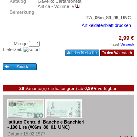
Lettland
Katalog
Gavello: Cartamoneta
Testbanknoten
Antica - Volume IV
Liechtenstein
Banknotenbriefe
Bemerkung
ITA_06m_80_09_UNC
Litauen
Kataloge
Artikeldatenblatt drucken
Luxemburg
Aufbewahrung
Malta
2,99 €
Gutscheine
Menge:
( zzgl.
Versand
)
Mazedonien
Lieferzeit:
Ihre Bewertungen
Memelgebiet
Kontakt
Moldawien
Montenegro
Informationen
Niederlande
Preislisten
26
Variante(n) / Erhaltung(en)
ab
0,99 €
verfügbar:
Nordirland
Ankauf
Norwegen
Erhaltungsgrade
Österreich
Gratisbanknoten
Polen
Istituto Centr. di Banche e Banchieri
FAQ
- 100 Lire (#06m_80_01_UNC)
Portugal
Datum: 15.02.1977