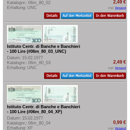
Rumänien
2,49 €
Mehr über...
Katalognr.: 06m_80_02
Erhaltung: UNC
zzgl.
Versand
Russland
Zahlungsbedingungen
Saarland
Privatsphäre und Datenschutz
San Marino
Widerrufsbelehrung
Schottland
Liefer- und Versandkosten
Schweden
Istituto Centr. di Banche e Banchieri
AGB
- 100 Lire (#06m_80_03_UNC)
Schweiz
Impressum
Datum: 15.02.1977
Serbien
2,49 €
Katalognr.: 06m_80_03
Erhaltung: UNC
zzgl.
Versand
Slowakei
Slowenien
Spanien
Spitzbergen
Tatarstan
Istituto Centr. di Banche e Banchieri
- 100 Lire (#06m_80_04_XF)
Transnistrien
Datum: 15.02.1977
0,99 €
Tschechische Republik
Katalognr.: 06m_80_04
Erhaltung: XF
zzgl.
Versand