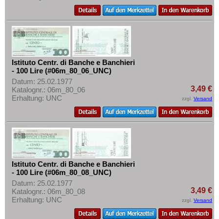
Tschechoslowakei
Türkei
Ukraine
Ungarn
Vatikan
Istituto Centr. di Banche e Banchieri
- 100 Lire (#06m_80_06_UNC)
Weissrussland
Datum: 25.02.1977
3,49 €
Katalognr.: 06m_80_06
Zypern
Erhaltung: UNC
zzgl.
Versand
Istituto Centr. di Banche e Banchieri
- 100 Lire (#06m_80_08_UNC)
Datum: 25.02.1977
3,49 €
Katalognr.: 06m_80_08
Erhaltung: UNC
zzgl.
Versand