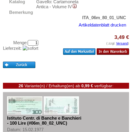
Lettland
Katalog
Gavello: Cartamoneta
Testbanknoten
Antica - Volume IV
Liechtenstein
Banknotenbriefe
Bemerkung
ITA_06m_80_01_UNC
Litauen
Kataloge
Artikeldatenblatt drucken
Luxemburg
Aufbewahrung
Malta
3,49 €
Gutscheine
Menge:
( zzgl.
Versand
)
Mazedonien
Lieferzeit:
Ihre Bewertungen
Memelgebiet
Kontakt
Moldawien
Montenegro
Informationen
Niederlande
Preislisten
26
Variante(n) / Erhaltung(en)
ab
0,99 €
verfügbar:
Nordirland
Ankauf
Norwegen
Erhaltungsgrade
Österreich
Gratisbanknoten
Polen
Istituto Centr. di Banche e Banchieri
FAQ
- 100 Lire (#06m_80_02_UNC)
Portugal
Datum: 15.02.1977