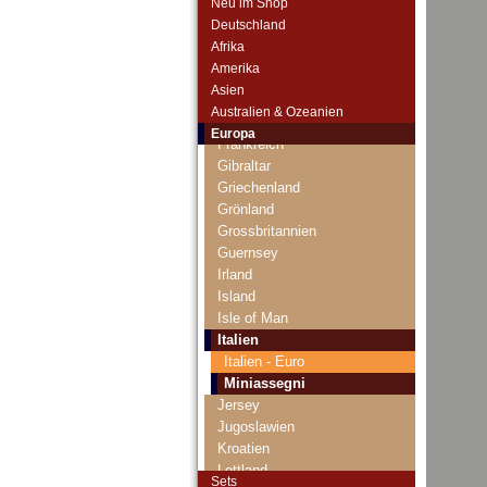
Neu im Shop
Dänemark
Deutschland
Danzig
Afrika
Estland
Amerika
Europäische Union
Asien
Faroer Inseln
Australien & Ozeanien
Finnland
Europa
Frankreich
Gibraltar
Griechenland
Grönland
Grossbritannien
Guernsey
Irland
Island
Isle of Man
Italien
Italien - Euro
Miniassegni
Jersey
Jugoslawien
Kroatien
Lettland
Sets