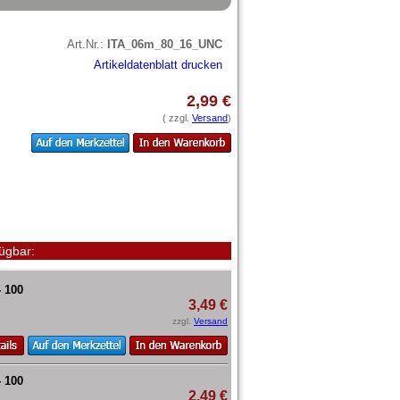
Art.Nr.:
ITA_06m_80_16_UNC
Artikeldatenblatt drucken
2,99 €
( zzgl.
Versand
)
ügbar:
- 100
3,49 €
zzgl.
Versand
- 100
2,49 €