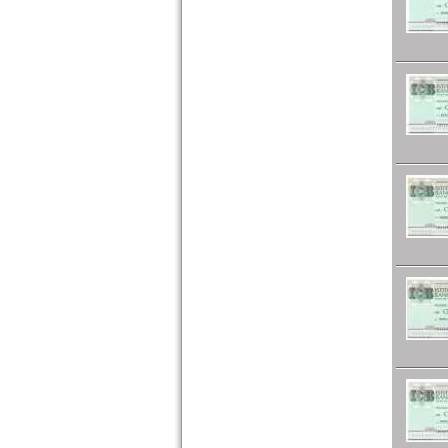
Slowenien
Spanien
Spitzbergen
Tatarstan
Transnistrien
Tschechische Republik
Tschechoslowakei
Türkei
Ukraine
Ungarn
Vatikan
Weissrussland
Zypern