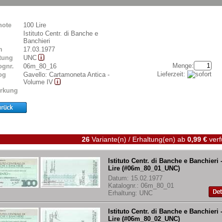
note
100 Lire
Istituto Centr. di Banche e
Banchieri
m
17.03.1977
tung
UNC
Menge:
ognr.
06m_80_16
Lieferzeit:
og
Gavello: Cartamoneta Antica -
Volume IV
rkung
26
Variante(n) / Erhaltung(en)
ab
0,99 €
verf
Istituto Centr. di Banche e Banchieri 
Lire (#06m_80_01_UNC)
Datum: 15.02.1977
Katalognr.: 06m_80_01
Erhaltung: UNC
Istituto Centr. di Banche e Banchieri 
Lire (#06m_80_02_UNC)