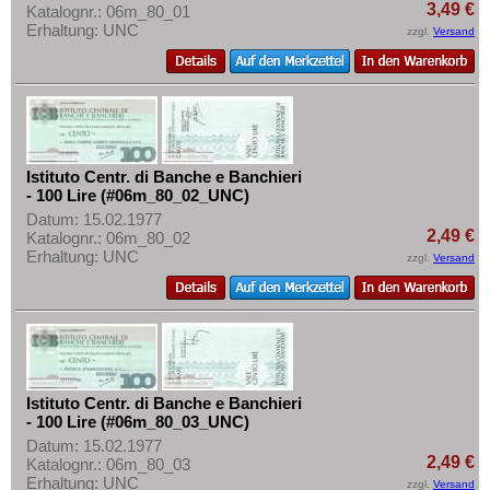
Rumänien
Mehr über...
3,49 €
Katalognr.: 06m_80_01
Erhaltung: UNC
Russland
zzgl.
Versand
Zahlungsbedingungen
Saarland
Privatsphäre und Datenschutz
San Marino
Widerrufsbelehrung
Schottland
Liefer- und Versandkosten
Schweden
Istituto Centr. di Banche e Banchieri
AGB
- 100 Lire (#06m_80_02_UNC)
Schweiz
Impressum
Datum: 15.02.1977
Serbien
2,49 €
Katalognr.: 06m_80_02
Erhaltung: UNC
zzgl.
Versand
Slowakei
Slowenien
Spanien
Spitzbergen
Tatarstan
Istituto Centr. di Banche e Banchieri
- 100 Lire (#06m_80_03_UNC)
Transnistrien
Datum: 15.02.1977
Tschechische Republik
2,49 €
Katalognr.: 06m_80_03
Erhaltung: UNC
zzgl.
Versand