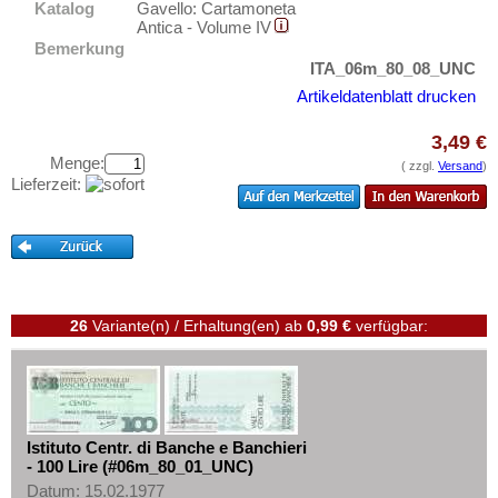
Lettland
Katalog
Gavello: Cartamoneta
Testbanknoten
Antica - Volume IV
Liechtenstein
Banknotenbriefe
Bemerkung
Litauen
ITA_06m_80_08_UNC
Kataloge
Artikeldatenblatt drucken
Luxemburg
Aufbewahrung
Malta
3,49 €
Gutscheine
Menge:
Mazedonien
( zzgl.
Versand
)
Lieferzeit:
Ihre Bewertungen
Memelgebiet
Kontakt
Moldawien
Montenegro
Informationen
Niederlande
Preislisten
26
Variante(n) / Erhaltung(en)
ab
0,99 €
verfügbar:
Nordirland
Ankauf
Norwegen
Erhaltungsgrade
Österreich
Gratisbanknoten
Polen
Istituto Centr. di Banche e Banchieri
FAQ
Portugal
- 100 Lire (#06m_80_01_UNC)
Datum: 15.02.1977