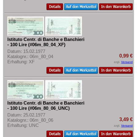
Tschechoslowakei
Türkei
Ukraine
Ungarn
Vatikan
Istituto Centr. di Banche e Banchieri
- 100 Lire (#06m_80_04_XF)
Weissrussland
Datum: 15.02.1977
0,99 €
Zypern
Katalognr.: 06m_80_04
Erhaltung: XF
zzgl.
Versand
Istituto Centr. di Banche e Banchieri
- 100 Lire (#06m_80_06_UNC)
Datum: 25.02.1977
3,49 €
Katalognr.: 06m_80_06
Erhaltung: UNC
zzgl.
Versand