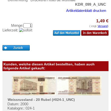
Marokko
Testbanknoten
KDR_099_A_UNC
Mauretanien
Banknotenbriefe
Artikeldatenblatt drucken
Mauritius
Kataloge
1,49 €
Mozambique
Aufbewahrung
Menge:
( zzgl.
Versand
)
Namibia
Lieferzeit:
Gutscheine
Niger
Ihre Bewertungen
Nigeria
Kontakt
Ostafrika
Portugiesisch Guinea
Informationen
Kunden, welche diesen Artikel bestellten, haben auch
Rhodesien
folgende Artikel gekauft:
Preislisten
Rhodesien & Nyasaland
Ankauf
Ruanda
Erhaltungsgrade
Ruanda-Burundi
Gratisbanknoten
Sambia
Weissrussland - 20 Rubel (#024-1_UNC)
FAQ
Sao Tome & Principe
Datum: 2000
Katalognr.: 024-1