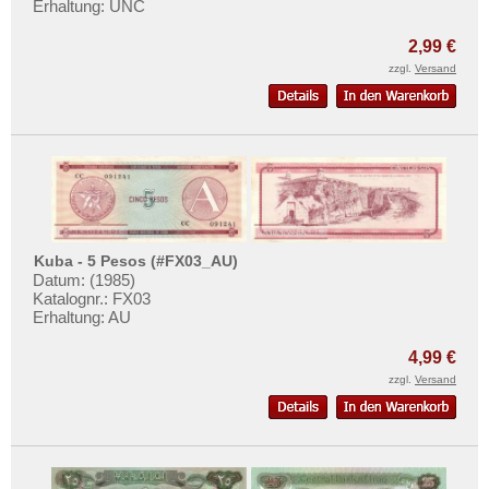
Senegal
Erhaltung: UNC
Mehr über...
Seychellen
Zahlungsbedingungen
2,99 €
Sierra Leone
zzgl.
Versand
Privatsphäre und Datenschutz
Somalia
Widerrufsbelehrung
Somaliland
Liefer- und Versandkosten
St. Helena
AGB
Süd Sudan
Impressum
Südafrika
Kuba - 5 Pesos (#FX03_AU)
Sudan
Datum: (1985)
Swaziland
Katalognr.: FX03
Erhaltung: AU
Tansania
4,99 €
Togo
zzgl.
Versand
Tschad
Tunesien
Uganda