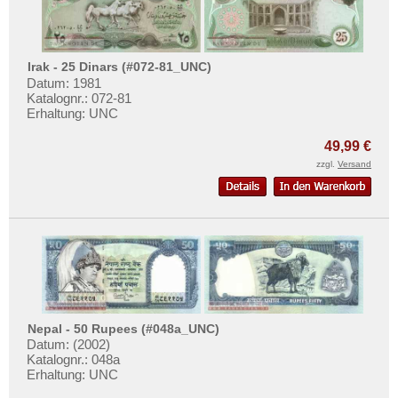
Westafrikanische Staaten
Zaire
Zentralafrikanische Republik
Irak - 25 Dinars (#072-81_UNC)
Datum: 1981
Zentralafrikanische Staaten
Katalognr.: 072-81
Zimbabwe
Erhaltung: UNC
49,99 €
zzgl.
Versand
Nepal - 50 Rupees (#048a_UNC)
Datum: (2002)
Katalognr.: 048a
Erhaltung: UNC