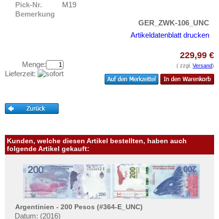
Kriegsgefangenenlager
Testbanknoten
Pick-Nr.
M19
Bemerkung
Deutsches Städtenotgeld
Banknotenbriefe
GER_ZWK-106_UNC
Kataloge
Artikeldatenblatt drucken
Aufbewahrung
229,99 €
Gutscheine
Menge:
( zzgl.
Versand
)
Lieferzeit:
Ihre Bewertungen
Kontakt
Informationen
Preislisten
Kunden, welche diesen Artikel bestellten, haben auch
folgende Artikel gekauft:
Ankauf
Erhaltungsgrade
Gratisbanknoten
FAQ
Argentinien - 200 Pesos (#364-E_UNC)
Datum: (2016)