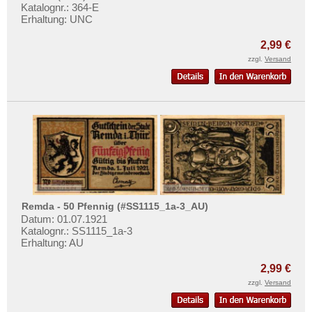
Mehr über...
Katalognr.: 364-E
Erhaltung: UNC
Zahlungsbedingungen
2,99 €
Privatsphäre und Datenschutz
zzgl.
Versand
Widerrufsbelehrung
Liefer- und Versandkosten
AGB
Impressum
Remda - 50 Pfennig (#SS1115_1a-3_AU)
Datum: 01.07.1921
Katalognr.: SS1115_1a-3
Erhaltung: AU
2,99 €
zzgl.
Versand