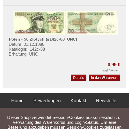
Polen - 50 Zlotych (#142c-88_UNC)
Datum: 01.12.1988
Katalognr.: 142c-88
Erhaltung: UNC
0,99 €
zzgl.
Versand
Home
Bewertungen
Kontakt
Newsletter
Privatsphäre und Datenschutz
Impressum
AGB
Dieser Shop verwendet Session-Cookies ausschliesslich zur
Liefer- und Versandkosten
Verwaltung des Warenkorbs und Login-Status. Um eine
Bestellung abzugeben müssen Session-Cookies zugelassen