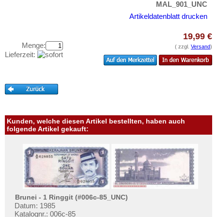
Niederländisch Indien
MAL_901_UNC
Testbanknoten
Nordkorea
Artikeldatenblatt drucken
Banknotenbriefe
Oman
Kataloge
19,99 €
Pakistan
Menge:
( zzgl.
Versand
)
Aufbewahrung
Lieferzeit:
Philippinen
Gutscheine
Portugiesisch Indien
Ihre Bewertungen
Saudi Arabien
Kontakt
Singapur
Sri Lanka
Kunden, welche diesen Artikel bestellten, haben auch
Informationen
folgende Artikel gekauft:
Straits Settlements
Preislisten
Süd-Ossetien
Ankauf
Südkorea
Erhaltungsgrade
Syrien
Gratisbanknoten
Tadschikistan
FAQ
Brunei - 1 Ringgit (#006c-85_UNC)
Taiwan
Datum: 1985
Katalognr.: 006c-85