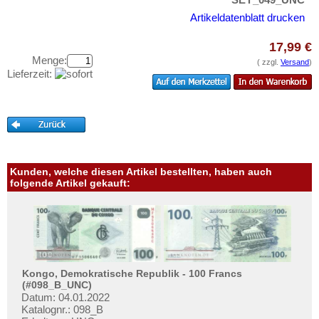
Swaziland
Testbanknoten
Artikeldatenblatt drucken
Tansania
Banknotenbriefe
Togo
17,99 €
Kataloge
Menge:
Tschad
( zzgl.
Versand
)
Aufbewahrung
Lieferzeit:
Tunesien
Gutscheine
Uganda
Ihre Bewertungen
Westafrikanische Staaten
Kontakt
Zaire
Zentralafrikanische Republik
Kunden, welche diesen Artikel bestellten, haben auch
Informationen
folgende Artikel gekauft:
Zentralafrikanische Staaten
Preislisten
Zimbabwe
Ankauf
Erhaltungsgrade
Gratisbanknoten
Kongo, Demokratische Republik - 100 Francs
(#098_B_UNC)
FAQ
Datum: 04.01.2022
Katalognr.: 098_B