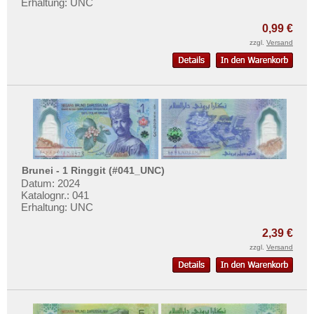
Erhaltung: UNC
Mehr über...
0,99 €
Zahlungsbedingungen
zzgl.
Versand
Privatsphäre und Datenschutz
Widerrufsbelehrung
Liefer- und Versandkosten
AGB
Impressum
Brunei - 1 Ringgit (#041_UNC)
Datum: 2024
Katalognr.: 041
Erhaltung: UNC
2,39 €
zzgl.
Versand