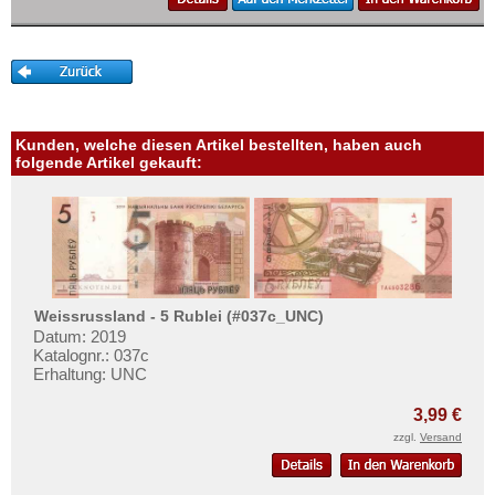
Weissrussland
Mehr über...
Zypern
Zahlungsbedingungen
Privatsphäre und Datenschutz
Widerrufsbelehrung
Kunden, welche diesen Artikel bestellten, haben auch
Liefer- und Versandkosten
folgende Artikel gekauft:
AGB
Impressum
Weissrussland - 5 Rublei (#037c_UNC)
Datum: 2019
Katalognr.: 037c
Erhaltung: UNC
3,99 €
zzgl.
Versand