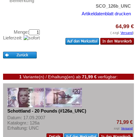
Schweden
Bemerkung
Testbanknoten
SCO_126b_UNC
Schweiz
Banknotenbriefe
Artikeldatenblatt drucken
Serbien
Kataloge
64,99 €
Slowakei
Aufbewahrung
Menge:
( zzgl.
Versand
)
Slowenien
Lieferzeit:
Gutscheine
Spanien
Ihre Bewertungen
Spitzbergen
Kontakt
Tatarstan
Transnistrien
1
Variante(n) / Erhaltung(en)
ab
71,99 €
verfügbar:
Informationen
Tschechische Republik
Preislisten
Tschechoslowakei
Ankauf
Türkei
Erhaltungsgrade
Ukraine
Schottland - 20 Pounds (#126a_UNC)
Gratisbanknoten
Datum: 17.09.2007
Ungarn
71,99 €
Katalognr.: 126a
FAQ
Erhaltung: UNC
Vatikan
zzgl.
Versand