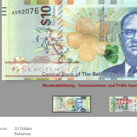
Sie
hier
.
Musterabbildung - Seriennummer und Präfix kann 
note
10 Dollars
Bahamas