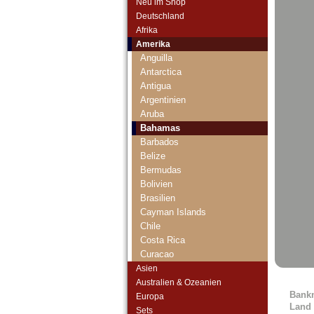
Neu im Shop
Deutschland
Afrika
Amerika
Anguilla
Antarctica
Antigua
Argentinien
Aruba
Bahamas
Barbados
Belize
Bermudas
Bolivien
Brasilien
Cayman Islands
Chile
Costa Rica
Curacao
Curacao & Sint Maarten
Asien
Dominica
Australien & Ozeanien
Bank
Dominikanische Republik
Europa
Land
Ecuador
Sets