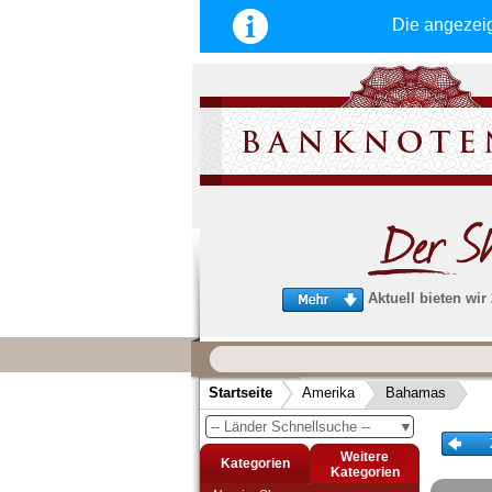
Die angezei
Aktuell bieten wir
Wir garantieren
schnellen, sicheren und zuverlä
Startseite
Amerika
Bahamas
Service
-- Länder Schnellsuche --
▼
Schneller und sicherer Versand
-
Bestellungen werktags bis 14:00 Uhr, 
Weitere
Kategorien
noch am selben Tag verschickt werden
Kategorien
(Versand mit DHL oder Deutsche Post)