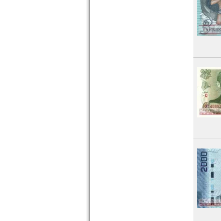
St. Lucia
St. Pierre & Miquelon
St. Vincent
Surinam
Trinidad und Tobago
Uruguay
USA
Venezuela