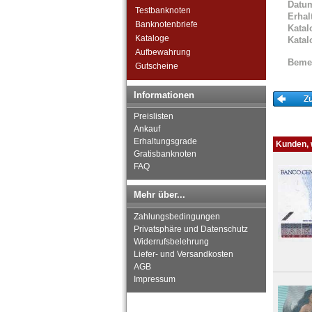
Datu
El Salvador
Testbanknoten
Erhal
Falkland Inseln
Banknotenbriefe
Katal
Galapagos
Kataloge
Katal
Grenada
Aufbewahrung
Beme
Guatemala
Gutscheine
Guyana
Haiti
Informationen
Honduras
Preislisten
Jamaica
Ankauf
Jason Islands
Erhaltungsgrade
Kunden, w
Kanada
Gratisbanknoten
Kolumbien
FAQ
Kuba
Martinique
Mehr über...
Mexiko
Zahlungsbedingungen
Montserrat
Privatsphäre und Datenschutz
Nicaragua
Widerrufsbelehrung
Niederländische Antillen
Liefer- und Versandkosten
Ostkaribische Staaten
AGB
Paraguay
Impressum
Peru
St. Kitts