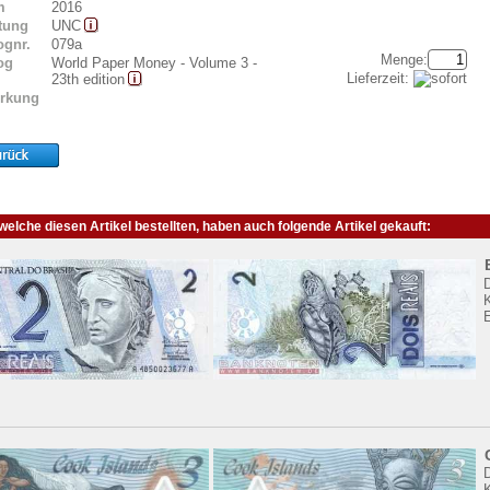
m
2016
tung
UNC
ognr.
079a
Menge:
og
World Paper Money - Volume 3 -
Lieferzeit:
23th edition
rkung
elche diesen Artikel bestellten, haben auch folgende Artikel gekauft:
K
K