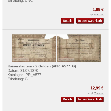
Erhaltung: UNC
Mehr über...
1,99 €
Zahlungsbedingungen
zzgl.
Versand
Privatsphäre und Datenschutz
Widerrufsbelehrung
Liefer- und Versandkosten
AGB
Impressum
Kaiserslautern - 2 Gulden (#PR_A577_G)
Datum: 31.07.1870
Katalognr.: PR_A577
Erhaltung: G
12,99 €
zzgl.
Versand