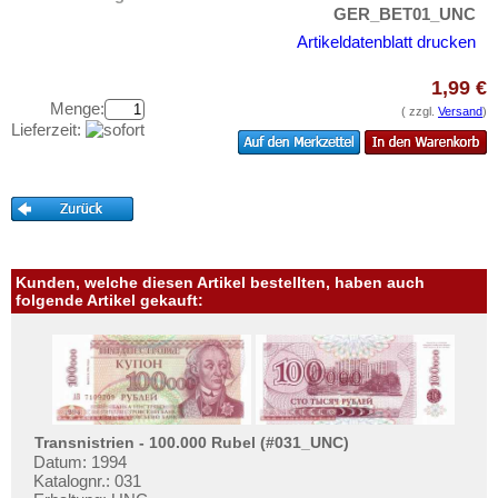
Testbanknoten
GER_BET01_UNC
Artikeldatenblatt drucken
Banknotenbriefe
Kataloge
1,99 €
Menge:
Aufbewahrung
( zzgl.
Versand
)
Lieferzeit:
Gutscheine
Ihre Bewertungen
Kontakt
Informationen
Kunden, welche diesen Artikel bestellten, haben auch
folgende Artikel gekauft:
Preislisten
Ankauf
Erhaltungsgrade
Gratisbanknoten
Transnistrien - 100.000 Rubel (#031_UNC)
FAQ
Datum: 1994
Katalognr.: 031