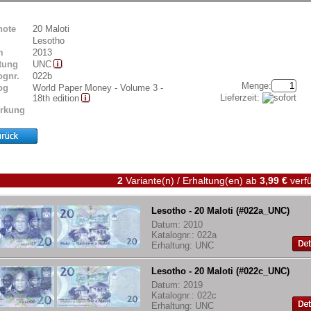
note
20 Maloti
Lesotho
m
2013
tung
UNC
ognr.
022b
Menge:
og
World Paper Money - Volume 3 -
Lieferzeit:
18th edition
rkung
2
Variante(n) / Erhaltung(en)
ab
3,99 €
verfü
Lesotho - 20 Maloti (#022a_UNC)
Datum: 2010
Katalognr.: 022a
Erhaltung: UNC
Lesotho - 20 Maloti (#022c_UNC)
Datum: 2019
Katalognr.: 022c
Erhaltung: UNC