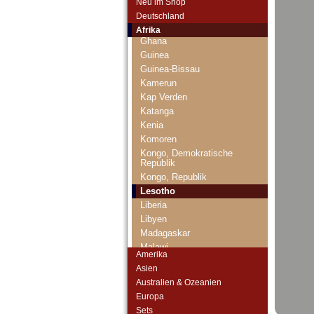
Neu im Shop
Gabun
Deutschland
Gambia
Afrika
Ghana
Guinea
Guinea-Bissau
Kamerun
Kap Verden
Katanga
Kenia
Komoren
Kongo, Demokratische
Republik
Kongo, Republik
Lesotho
Liberia
Libyen
Madagaskar
Malawi
Amerika
Mali
Asien
Marokko
Australien & Ozeanien
Mauretanien
Europa
Mauritius
Sets