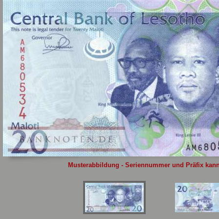
Sie
hier
.
Musterabbildung - Seriennummer und Präfix kann 