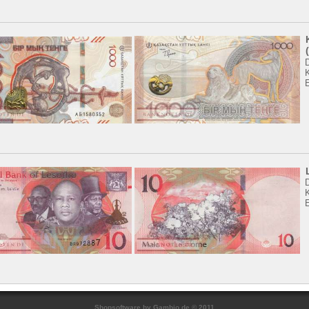
K
K
Shopsoftware
by Gambio.de © 2011