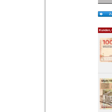
Togo
Tschad
Tunesien
Uganda
Westafrikanische Staaten
Zaire
Kunden, w
Zentralafrikanische Republik
Zentralafrikanische Staaten
Zimbabwe