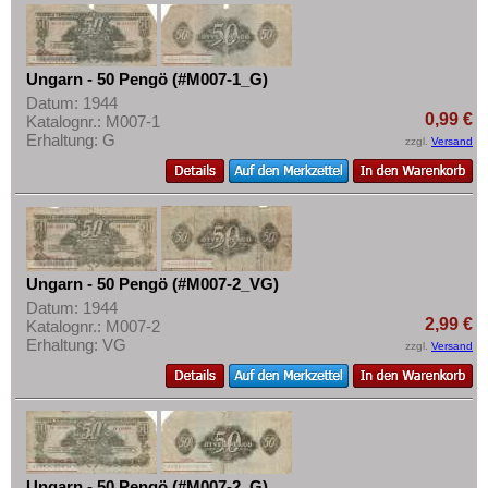
Mehr über...
Zahlungsbedingungen
Privatsphäre und Datenschutz
Ungarn - 50 Pengö (#M007-1_G)
Datum: 1944
Widerrufsbelehrung
0,99 €
Katalognr.: M007-1
Erhaltung: G
Liefer- und Versandkosten
zzgl.
Versand
AGB
Impressum
Ungarn - 50 Pengö (#M007-2_VG)
Datum: 1944
2,99 €
Katalognr.: M007-2
Erhaltung: VG
zzgl.
Versand
Ungarn - 50 Pengö (#M007-2_G)