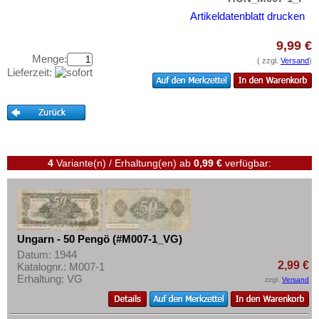
Zypern
Testbanknoten
Artikeldatenblatt drucken
Banknotenbriefe
9,99 €
Kataloge
Menge:
( zzgl.
Versand
)
Aufbewahrung
Lieferzeit:
Gutscheine
Ihre Bewertungen
Kontakt
4
Variante(n) / Erhaltung(en)
ab
0,99 €
verfügbar:
Informationen
Preislisten
Ankauf
Ungarn - 50 Pengö (#M007-1_VG)
Erhaltungsgrade
Datum: 1944
2,99 €
Katalognr.: M007-1
Gratisbanknoten
Erhaltung: VG
zzgl.
Versand
FAQ