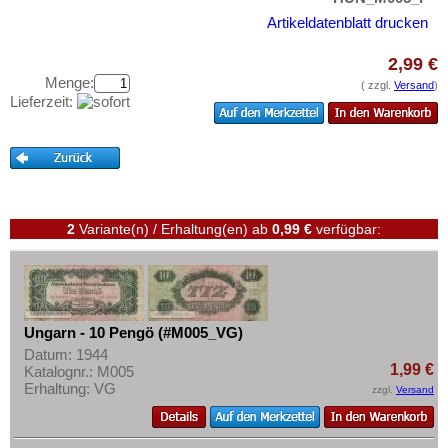
Zypern
Testbanknoten
Artikeldatenblatt drucken
Banknotenbriefe
2,99 €
Kataloge
Menge:
( zzgl.
Versand
)
Aufbewahrung
Lieferzeit:
Gutscheine
Ihre Bewertungen
Kontakt
2
Variante(n) / Erhaltung(en)
ab
0,99 €
verfügbar:
Informationen
Preislisten
Ankauf
Ungarn - 10 Pengö (#M005_VG)
Erhaltungsgrade
Datum: 1944
1,99 €
Katalognr.: M005
Gratisbanknoten
Erhaltung: VG
zzgl.
Versand
FAQ