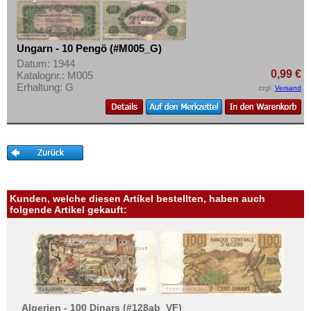
Mehr über...
Zahlungsbedingungen
Ungarn - 10 Pengö (#M005_G)
Privatsphäre und Datenschutz
Datum: 1944
Widerrufsbelehrung
0,99 €
Katalognr.: M005
Erhaltung: G
zzgl.
Versand
Liefer- und Versandkosten
AGB
Impressum
Kunden, welche diesen Artikel bestellten, haben auch
folgende Artikel gekauft:
Algerien - 100 Dinars (#128ab_VF)