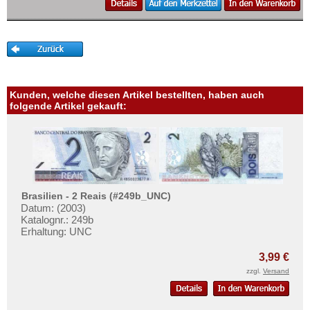
Mehr über...
Zahlungsbedingungen
Privatsphäre und Datenschutz
Widerrufsbelehrung
Liefer- und Versandkosten
Kunden, welche diesen Artikel bestellten, haben auch
folgende Artikel gekauft:
AGB
Impressum
Brasilien - 2 Reais (#249b_UNC)
Datum: (2003)
Katalognr.: 249b
Erhaltung: UNC
3,99 €
zzgl.
Versand