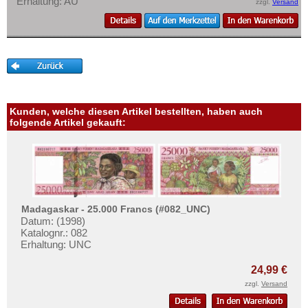
Erhaltung: AU
zzgl.
Versand
Mehr über...
Zahlungsbedingungen
Privatsphäre und Datenschutz
Widerrufsbelehrung
Liefer- und Versandkosten
AGB
Kunden, welche diesen Artikel bestellten, haben auch
folgende Artikel gekauft:
Impressum
Madagaskar - 25.000 Francs (#082_UNC)
Datum: (1998)
Katalognr.: 082
Erhaltung: UNC
24,99 €
zzgl.
Versand