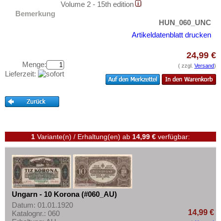
Zypern
Volume 2 - 15th edition
Testbanknoten
Bemerkung
Banknotenbriefe
HUN_060_UNC
Kataloge
Artikeldatenblatt drucken
Aufbewahrung
24,99 €
Gutscheine
Menge:
( zzgl.
Versand
)
Lieferzeit:
Ihre Bewertungen
Kontakt
Informationen
1
Variante(n) / Erhaltung(en)
ab
14,99 €
verfügbar:
Preislisten
Ankauf
Erhaltungsgrade
Gratisbanknoten
Ungarn - 10 Korona (#060_AU)
FAQ
Datum: 01.01.1920
14,99 €
Katalognr.: 060