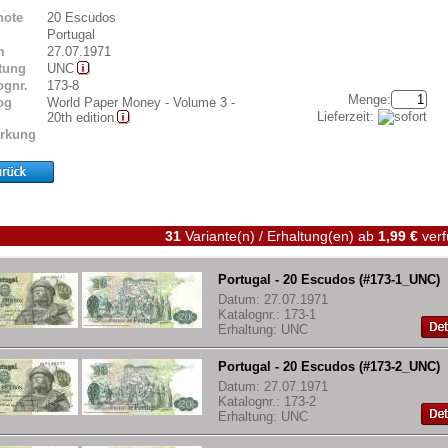
note
20 Escudos
Portugal
m
27.07.1971
tung
UNC
ognr.
173-8
Menge:
og
World Paper Money - Volume 3 -
Lieferzeit:
20th edition
rkung
31
Variante(n) / Erhaltung(en)
ab
1,99 €
verf
Portugal - 20 Escudos (#173-1_UNC)
Datum: 27.07.1971
Katalognr.: 173-1
Erhaltung: UNC
Portugal - 20 Escudos (#173-2_UNC)
Datum: 27.07.1971
Katalognr.: 173-2
Erhaltung: UNC