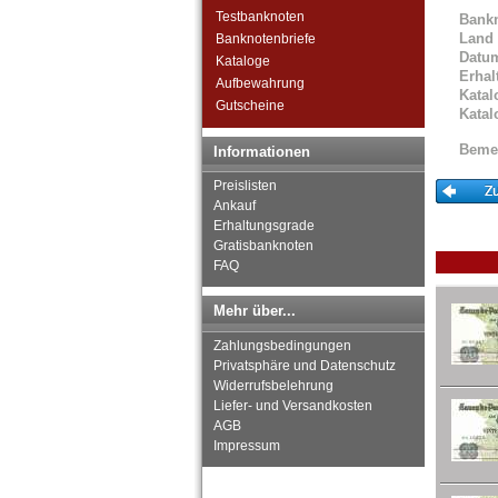
San Marino
Testbanknoten
Bank
Schottland
Land
Banknotenbriefe
Schweden
Datu
Kataloge
Schweiz
Erhal
Aufbewahrung
Serbien
Katal
Gutscheine
Katal
Slowakei
Slowenien
Beme
Informationen
Spanien
Spitzbergen
Preislisten
Tatarstan
Ankauf
Erhaltungsgrade
Transnistrien
Gratisbanknoten
Tschechische Republik
FAQ
Tschechoslowakei
Türkei
Mehr über...
Ukraine
Ungarn
Zahlungsbedingungen
Vatikan
Privatsphäre und Datenschutz
Weissrussland
Widerrufsbelehrung
Zypern
Liefer- und Versandkosten
AGB
Impressum