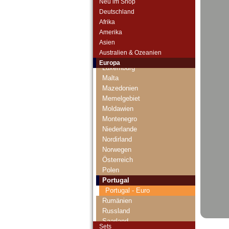
Neu im Shop
Jersey
Deutschland
Jugoslawien
Afrika
Kroatien
Amerika
Lettland
Asien
Liechtenstein
Australien & Ozeanien
Litauen
Europa
Luxemburg
Malta
Mazedonien
Memelgebiet
Moldawien
Montenegro
Niederlande
Nordirland
Norwegen
Österreich
Polen
Portugal
Portugal - Euro
Rumänien
Russland
Saarland
Sets