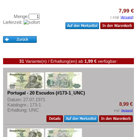
Saarland
Testbanknoten
San Marino
7,99 €
Banknotenbriefe
Menge:
( zzgl.
Versand
)
Schottland
Kataloge
Lieferzeit:
Schweden
Aufbewahrung
Schweiz
Gutscheine
Serbien
Ihre Bewertungen
Slowakei
31
Variante(n) / Erhaltung(en)
ab
1,99 €
verfügbar:
Kontakt
Slowenien
Spanien
Informationen
Spitzbergen
Preislisten
Tatarstan
Portugal - 20 Escudos (#173-1_UNC)
Ankauf
Datum: 27.07.1971
Transnistrien
8,99 €
Katalognr.: 173-1
Erhaltungsgrade
Tschechische Republik
Erhaltung: UNC
zzgl.
Versand
Gratisbanknoten
Tschechoslowakei
FAQ
Türkei