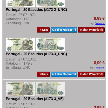
Ukraine
Mehr über...
Ungarn
Portugal - 20 Escudos (#173-2_UNC)
Zahlungsbedingungen
Vatikan
Datum: 27.07.1971
Privatsphäre und Datenschutz
8,99 €
Katalognr.: 173-2
Weissrussland
Erhaltung: UNC
zzgl.
Versand
Widerrufsbelehrung
Zypern
Liefer- und Versandkosten
AGB
Impressum
Portugal - 20 Escudos (#173-3_UNC)
Datum: 27.07.1971
8,99 €
Katalognr.: 173-3
Erhaltung: UNC
zzgl.
Versand
Portugal - 20 Escudos (#173-3_VF)
Datum: 27.07.1971
2,99 €