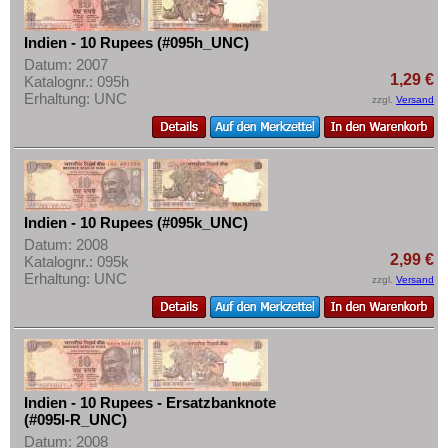
Malaya & Britisch Borneo
Mehr über...
Malaysia
Zahlungsbedingungen
Indien - 10 Rupees (#095h_UNC)
Malediven
Datum: 2007
Privatsphäre und Datenschutz
1,29 €
Katalognr.: 095h
Mongolei
Erhaltung: UNC
Widerrufsbelehrung
zzgl.
Versand
Myanmar
Liefer- und Versandkosten
Nagorny Karabach
AGB
Nepal
Impressum
Niederländisch Indien
Indien - 10 Rupees (#095k_UNC)
Nordkorea
Datum: 2008
2,99 €
Katalognr.: 095k
Oman
Erhaltung: UNC
zzgl.
Versand
Pakistan
Philippinen
Portugiesisch Indien
Saudi Arabien
Indien - 10 Rupees - Ersatzbanknote
(#095l-R_UNC)
Singapur
Datum: 2008