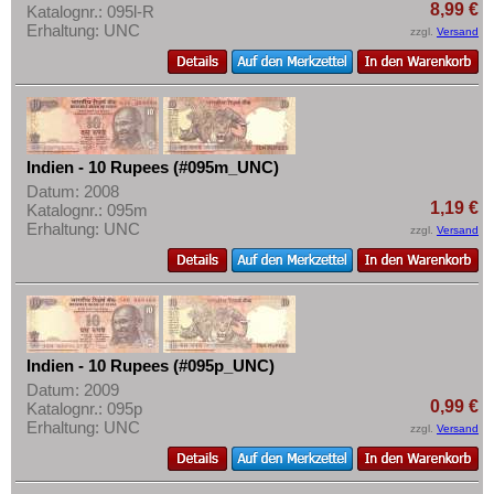
Sri Lanka
8,99 €
Katalognr.: 095l-R
Erhaltung: UNC
zzgl.
Versand
Straits Settlements
Süd-Ossetien
Südkorea
Syrien
Indien - 10 Rupees (#095m_UNC)
Tadschikistan
Datum: 2008
Taiwan
1,19 €
Katalognr.: 095m
Erhaltung: UNC
zzgl.
Versand
Thailand
Timor
Turkmenistan
Usbekistan
Indien - 10 Rupees (#095p_UNC)
Vereinigte Arabische Emirate
Datum: 2009
Vietnam
0,99 €
Katalognr.: 095p
Erhaltung: UNC
zzgl.
Versand
Vietnam Süd