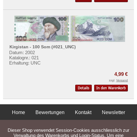
Kirgistan - 100 Som (#021_UNC)
Datum: 2002
Katalognr.: 021
Erhaltung: UNC
4,99 €
zzgl.
Versand
Home
Bewertungen
Kontakt
Newsletter
Privatsphäre und Datenschutz
Impressum
AGB
Dieser Shop verwendet Session-Cookies ausschliesslich zur
Liefer- und Versandkosten
Verwaltung des Warenkorbs und Login-Status. Um eine