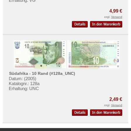
Erhaltung: VG
4,99 €
zzgl.
Versand
Südafrika - 10 Rand (#128a_UNC)
Datum: (2005)
Katalognr.: 128a
Erhaltung: UNC
2,49 €
zzgl.
Versand