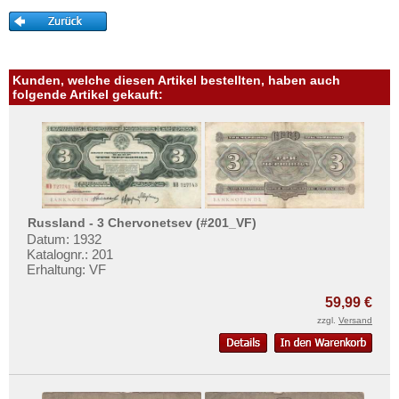
Mehr über...
Zahlungsbedingungen
Privatsphäre und Datenschutz
Kunden, welche diesen Artikel bestellten, haben auch
Widerrufsbelehrung
folgende Artikel gekauft:
Liefer- und Versandkosten
AGB
Impressum
Russland - 3 Chervonetsev (#201_VF)
Datum: 1932
Katalognr.: 201
Erhaltung: VF
59,99 €
zzgl.
Versand