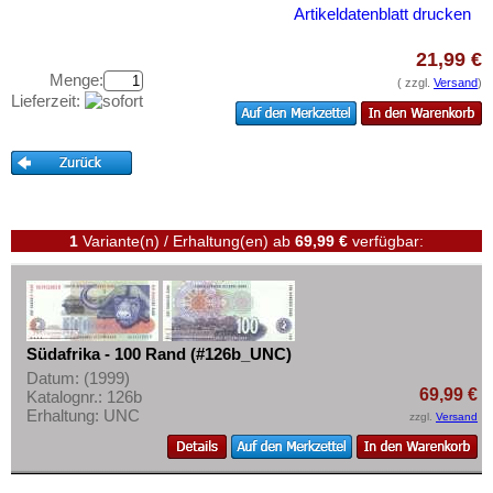
Westafrikanische Staaten
Testbanknoten
Artikeldatenblatt drucken
Zaire
Banknotenbriefe
21,99 €
Zentralafrikanische Republik
Kataloge
Menge:
( zzgl.
Versand
)
Zentralafrikanische Staaten
Lieferzeit:
Aufbewahrung
Zimbabwe
Gutscheine
Ihre Bewertungen
Kontakt
1
Variante(n) / Erhaltung(en)
ab
69,99 €
verfügbar:
Informationen
Preislisten
Ankauf
Südafrika - 100 Rand (#126b_UNC)
Datum: (1999)
Erhaltungsgrade
69,99 €
Katalognr.: 126b
Gratisbanknoten
Erhaltung: UNC
zzgl.
Versand
FAQ