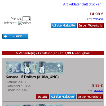
Niederländische Antillen
Testbanknoten
Artikeldatenblatt drucken
Ostkaribische Staaten
Banknotenbriefe
14,99 €
Paraguay
Kataloge
Menge:
( zzgl.
Versand
)
Peru
Lieferzeit:
Aufbewahrung
St. Kitts
Gutscheine
St. Lucia
Ihre Bewertungen
St. Pierre & Miquelon
Kontakt
St. Vincent
5
Variante(n) / Erhaltung(en)
ab
7,99 €
verfügbar:
Surinam
Informationen
Trinidad und Tobago
Preislisten
Uruguay
Ankauf
Kanada - 5 Dollars (#106b_UNC)
USA
Erhaltungsgrade
Datum: 2013
Venezuela
9,99 €
Katalognr.: 106b
Gratisbanknoten
Erhaltung: UNC
zzgl.
Versand
FAQ