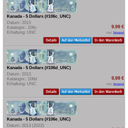
Mehr über...
Zahlungsbedingungen
Kanada - 5 Dollars (#106c_UNC)
Privatsphäre und Datenschutz
Datum: 2013
9,99 €
Katalognr.: 106c
Widerrufsbelehrung
Erhaltung: UNC
zzgl.
Versand
Liefer- und Versandkosten
AGB
Impressum
Kanada - 5 Dollars (#106d_UNC)
Datum: 2013
9,99 €
Katalognr.: 106d
Erhaltung: UNC
zzgl.
Versand
Kanada - 5 Dollars (#106e_UNC)
Datum: 2013 (2022)