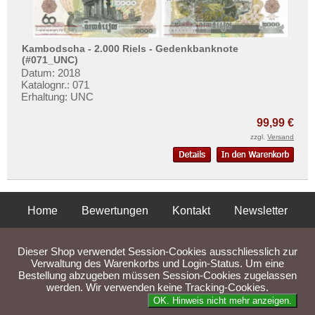
Kambodscha - 2.000 Riels - Gedenkbanknote
(#071_UNC)
Datum: 2018
Katalognr.: 071
Erhaltung: UNC
99,99 €
zzgl.
Versand
Home
Bewertungen
Kontakt
Newsletter
Privatsphäre und Datenschutz
Impressum
AGB
Dieser Shop verwendet Session-Cookies ausschliesslich zur
Liefer- und Versandkosten
Verwaltung des Warenkorbs und Login-Status. Um eine
Bestellung abzugeben müssen Session-Cookies zugelassen
werden. Wir verwenden keine Tracking-Cookies.
Parse Time: 0.045s
OK. Hinweis nicht mehr anzeigen.