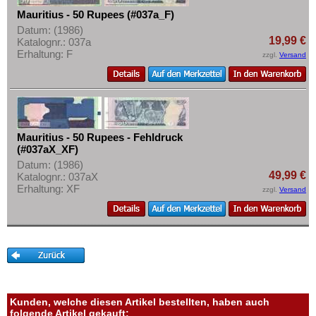
Tansania
Mehr über...
Mauritius - 50 Rupees (#037a_F)
Togo
Zahlungsbedingungen
Datum: (1986)
19,99 €
Katalognr.: 037a
Tschad
Privatsphäre und Datenschutz
Erhaltung: F
zzgl.
Versand
Tunesien
Widerrufsbelehrung
Uganda
Liefer- und Versandkosten
Westafrikanische Staaten
AGB
Zaire
Impressum
Mauritius - 50 Rupees - Fehldruck
Zentralafrikanische Republik
(#037aX_XF)
Datum: (1986)
Zentralafrikanische Staaten
49,99 €
Katalognr.: 037aX
Erhaltung: XF
Zimbabwe
zzgl.
Versand
Kunden, welche diesen Artikel bestellten, haben auch
folgende Artikel gekauft: