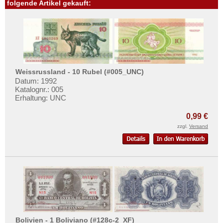
Uruguay
folgende Artikel gekauft:
USA
Venezuela
Weissrussland - 10 Rubel (#005_UNC)
Datum: 1992
Katalognr.: 005
Erhaltung: UNC
0,99 €
zzgl.
Versand
Bolivien - 1 Boliviano (#128c-2_XF)