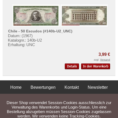
Chile - 50 Escudos (#140b-U2_UNC)
Datum: (1967)
Katalognr.: 140b-U2
Erhaltung: UNC
3,99 €
zzgl.
Versand
Home
Bewertungen
Kontakt
Newsletter
Privatsphäre und Datenschutz
Impressum
AGB
Dieser Shop verwendet Session-Cookies ausschliesslich zur
Liefer- und Versandkosten
Verwaltung des Warenkorbs und Login-Status. Um eine
Bestellung abzugeben müssen Session-Cookies zugelassen
werden. Wir verwenden keine Tracking-Cookies.