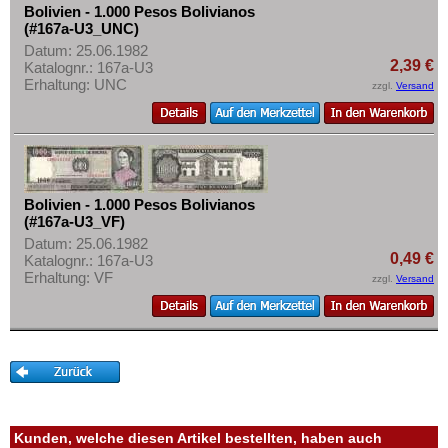
Kuba
Mehr über...
Bolivien - 1.000 Pesos Bolivianos
(#167a-U3_UNC)
Martinique
Zahlungsbedingungen
Datum: 25.06.1982
Mexiko
2,39 €
Katalognr.: 167a-U3
Privatsphäre und Datenschutz
Erhaltung: UNC
zzgl.
Versand
Montserrat
Widerrufsbelehrung
Nicaragua
Liefer- und Versandkosten
Niederländische Antillen
AGB
Ostkaribische Staaten
Impressum
Bolivien - 1.000 Pesos Bolivianos
Paraguay
(#167a-U3_VF)
Peru
Datum: 25.06.1982
0,49 €
Katalognr.: 167a-U3
St. Kitts
Erhaltung: VF
zzgl.
Versand
St. Lucia
St. Pierre & Miquelon
St. Vincent
Surinam
Trinidad und Tobago
Kunden, welche diesen Artikel bestellten, haben auch