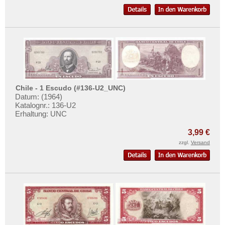
St. Kitts
Mehr über...
St. Lucia
Zahlungsbedingungen
St. Pierre & Miquelon
Privatsphäre und Datenschutz
St. Vincent
Widerrufsbelehrung
Surinam
Liefer- und Versandkosten
Trinidad und Tobago
AGB
Chile - 1 Escudo (#136-U2_UNC)
Uruguay
Impressum
Datum: (1964)
Katalognr.: 136-U2
USA
Erhaltung: UNC
Venezuela
3,99 €
zzgl.
Versand