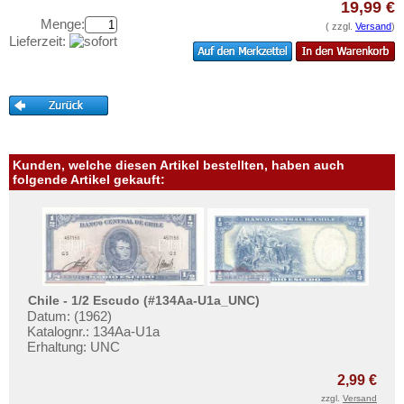
Haiti
19,99 €
Testbanknoten
Menge:
Honduras
( zzgl.
Versand
)
Banknotenbriefe
Lieferzeit:
Jamaica
Kataloge
Jason Islands
Aufbewahrung
Kanada
Gutscheine
Kolumbien
Ihre Bewertungen
Kuba
Kunden, welche diesen Artikel bestellten, haben auch
folgende Artikel gekauft:
Kontakt
Martinique
Mexiko
Informationen
Montserrat
Preislisten
Nicaragua
Ankauf
Niederländische Antillen
Chile - 1/2 Escudo (#134Aa-U1a_UNC)
Erhaltungsgrade
Datum: (1962)
Ostkaribische Staaten
Katalognr.: 134Aa-U1a
Gratisbanknoten
Erhaltung: UNC
Paraguay
FAQ
Peru
2,99 €
zzgl.
Versand