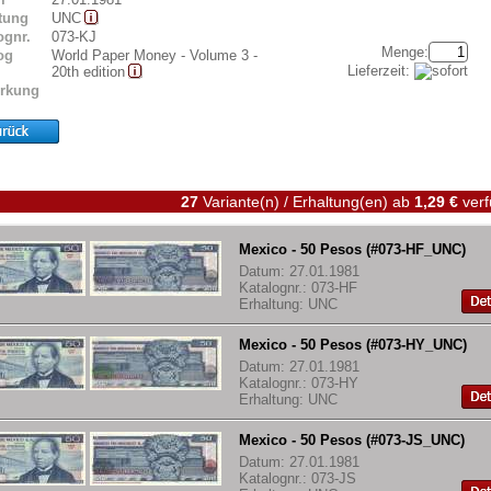
tung
UNC
ognr.
073-KJ
Menge:
og
World Paper Money - Volume 3 -
Lieferzeit:
20th edition
rkung
27
Variante(n) / Erhaltung(en)
ab
1,29 €
verf
Mexico - 50 Pesos (#073-HF_UNC)
Datum: 27.01.1981
Katalognr.: 073-HF
Erhaltung: UNC
Mexico - 50 Pesos (#073-HY_UNC)
Datum: 27.01.1981
Katalognr.: 073-HY
Erhaltung: UNC
Mexico - 50 Pesos (#073-JS_UNC)
Datum: 27.01.1981
Katalognr.: 073-JS