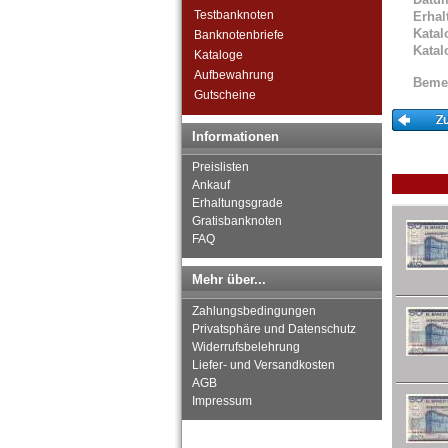
St. Kitts
Testbanknoten
Erhal
St. Lucia
Katal
Banknotenbriefe
St. Pierre & Miquelon
Katal
Kataloge
St. Vincent
Aufbewahrung
Beme
Surinam
Gutscheine
Trinidad und Tobago
Uruguay
Informationen
USA
Venezuela
Preislisten
Ankauf
Erhaltungsgrade
Gratisbanknoten
FAQ
Mehr über...
Zahlungsbedingungen
Privatsphäre und Datenschutz
Widerrufsbelehrung
Liefer- und Versandkosten
AGB
Impressum