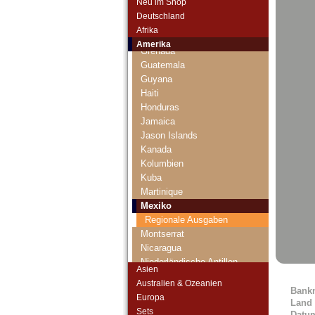
Neu im Shop
El Salvador
Deutschland
Falkland Inseln
Afrika
Galapagos
Amerika
Grenada
Guatemala
Guyana
Haiti
Honduras
Jamaica
Jason Islands
Kanada
Kolumbien
Kuba
Martinique
Mexiko
Regionale Ausgaben
Montserrat
Nicaragua
Niederländische Antillen
Asien
Ostkaribische Staaten
Australien & Ozeanien
Paraguay
Bank
Europa
Land
Peru
Sets
Datu