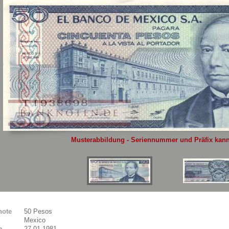
Sie
hier
.
Musterabbildung - Seriennummer und Präfix kann 
note
50 Pesos
Mexico
m
27.01.1981