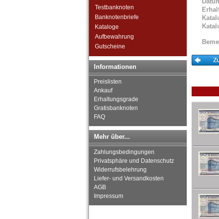
Datu
St. Kitts
Testbanknoten
Erhal
St. Lucia
Banknotenbriefe
Katal
St. Pierre & Miquelon
Katal
Kataloge
St. Vincent
Aufbewahrung
Surinam
Beme
Gutscheine
Trinidad und Tobago
Uruguay
Informationen
USA
Venezuela
Preislisten
Ankauf
Erhaltungsgrade
Gratisbanknoten
FAQ
Mehr über...
Zahlungsbedingungen
Privatsphäre und Datenschutz
Widerrufsbelehrung
Liefer- und Versandkosten
AGB
Impressum