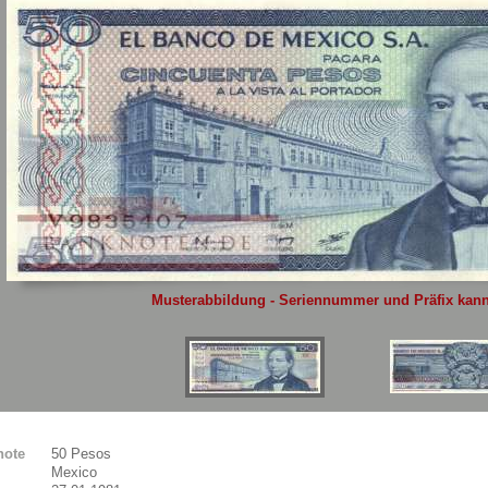
Sie
hier
.
Musterabbildung - Seriennummer und Präfix kann 
note
50 Pesos
Mexico