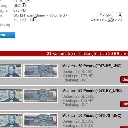
m
27.01.1981
tung
UNC
ognr.
073-KD
Menge:
og
World Paper Money - Volume 3 -
Lieferzeit:
20th edition
rkung
27
Variante(n) / Erhaltung(en)
ab
1,29 €
verf
Mexico - 50 Pesos (#073-HF_UNC)
Datum: 27.01.1981
Katalognr.: 073-HF
Erhaltung: UNC
Mexico - 50 Pesos (#073-HY_UNC)
Datum: 27.01.1981
Katalognr.: 073-HY
Erhaltung: UNC
Mexico - 50 Pesos (#073-JS_UNC)
Datum: 27.01.1981
Katalognr.: 073-JS