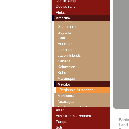
Neu im Shop
El Salvador
Deutschland
Falkland Inseln
Afrika
Galapagos
Amerika
Grenada
Guatemala
Guyana
Haiti
Honduras
Jamaica
Jason Islands
Kanada
Kolumbien
Kuba
Martinique
Mexiko
Regionale Ausgaben
Montserrat
Nicaragua
Niederländische Antillen
Asien
Ostkaribische Staaten
Australien & Ozeanien
Paraguay
Bank
Europa
Peru
Land
Sets