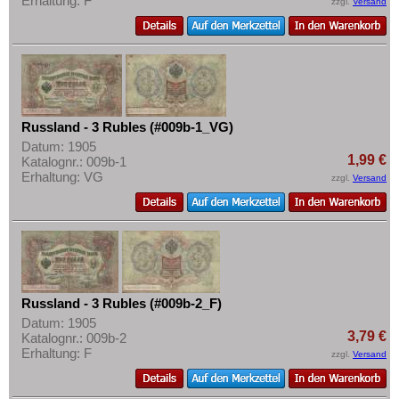
Erhaltung: F
zzgl.
Versand
Mehr über...
Slowenien
Zahlungsbedingungen
Spanien
Privatsphäre und Datenschutz
Spitzbergen
Widerrufsbelehrung
Tatarstan
Liefer- und Versandkosten
Transnistrien
Russland - 3 Rubles (#009b-1_VG)
AGB
Datum: 1905
Tschechische Republik
1,99 €
Katalognr.: 009b-1
Impressum
Erhaltung: VG
Tschechoslowakei
zzgl.
Versand
Türkei
Ukraine
Ungarn
Vatikan
Russland - 3 Rubles (#009b-2_F)
Weissrussland
Datum: 1905
3,79 €
Katalognr.: 009b-2
Zypern
Erhaltung: F
zzgl.
Versand