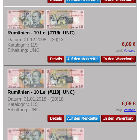
Mehr über...
Ungarn
Zahlungsbedingungen
Vatikan
Privatsphäre und Datenschutz
Weissrussland
Widerrufsbelehrung
Rumänien - 10 Lei (#119i_UNC)
Zypern
Datum: 01.12.2008 - (20)13
Liefer- und Versandkosten
6,09 €
Katalognr.: 119i
Erhaltung: UNC
AGB
zzgl.
Versand
Impressum
Rumänien - 10 Lei (#119j_UNC)
Datum: 01.01.2018 - (20)18
6,09 €
Katalognr.: 119j
Erhaltung: UNC
zzgl.
Versand