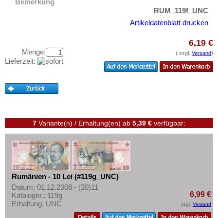
Bemerkung
Testbanknoten
RUM_119f_UNC
San Marino
Banknotenbriefe
Artikeldatenblatt drucken
Schottland
Kataloge
Schweden
6,19 €
Aufbewahrung
Menge:
( zzgl.
Versand
)
Schweiz
Lieferzeit:
Gutscheine
Serbien
Slowakei
Ihre Bewertungen
Slowenien
Kontakt
Spanien
Informationen
7
Variante(n) / Erhaltung(en)
ab
5,39 €
verfügbar:
Spitzbergen
Preislisten
Tatarstan
Ankauf
Transnistrien
Erhaltungsgrade
Tschechische Republik
Rumänien - 10 Lei (#119g_UNC)
Gratisbanknoten
Tschechoslowakei
Datum: 01.12.2008 - (20)11
6,99 €
Katalognr.: 119g
FAQ
Türkei
Erhaltung: UNC
zzgl.
Versand
Ukraine