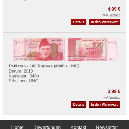
4,99 €
zzgl.
Versand
Pakistan - 100 Rupees (#048h_UNC)
Datum: 2013
Katalognr.: 048h
Erhaltung: UNC
3,99 €
zzgl.
Versand
Home
Bewertungen
Kontakt
Newsletter