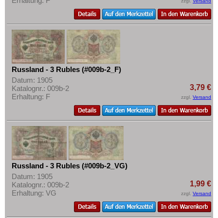
Erhaltung: F
zzgl.
Versand
Mehr über...
Slowenien
Zahlungsbedingungen
Spanien
Privatsphäre und Datenschutz
Spitzbergen
Widerrufsbelehrung
Tatarstan
Liefer- und Versandkosten
Transnistrien
Russland - 3 Rubles (#009b-2_F)
AGB
Datum: 1905
Tschechische Republik
3,79 €
Katalognr.: 009b-2
Impressum
Erhaltung: F
Tschechoslowakei
zzgl.
Versand
Türkei
Ukraine
Ungarn
Vatikan
Russland - 3 Rubles (#009b-2_VG)
Weissrussland
Datum: 1905
1,99 €
Katalognr.: 009b-2
Zypern
Erhaltung: VG
zzgl.
Versand