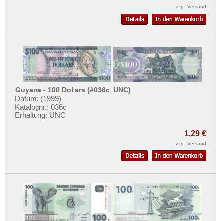
Mehr über...
zzgl.
Versand
Zahlungsbedingungen
Privatsphäre und Datenschutz
Widerrufsbelehrung
Liefer- und Versandkosten
AGB
Guyana - 100 Dollars (#036c_UNC)
Impressum
Datum: (1999)
Katalognr.: 036c
Erhaltung: UNC
1,29 €
zzgl.
Versand