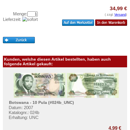
Turkmenistan
Testbanknoten
34,99 €
Usbekistan
Banknotenbriefe
Menge:
( zzgl.
Versand
)
Vereinigte Arabische Emirate
Lieferzeit:
Kataloge
Vietnam
Aufbewahrung
Vietnam Süd
Gutscheine
Ihre Bewertungen
Kunden, welche diesen Artikel bestellten, haben auch
Kontakt
folgende Artikel gekauft:
Informationen
Preislisten
Ankauf
Erhaltungsgrade
Botswana - 10 Pula (#024b_UNC)
Datum: 2007
Gratisbanknoten
Katalognr.: 024b
Erhaltung: UNC
FAQ
4,99 €