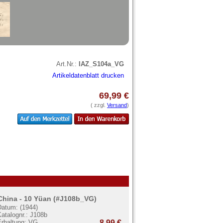
Art.Nr.:
IAZ_S104a_VG
Artikeldatenblatt drucken
69,99 €
( zzgl.
Versand
)
China - 10 Yüan (#J108b_VG)
Datum: (1944)
atalognr.: J108b
Erhaltung: VG
8,99 €