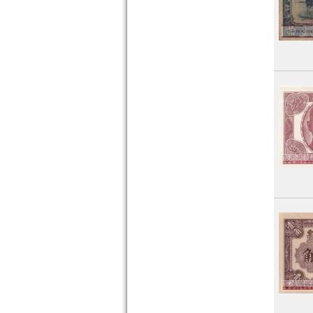
Saudi Arabien
Singapur
Sri Lanka
Straits Settlements
Süd-Ossetien
Südkorea
Syrien
Tadschikistan
Taiwan
Thailand
Timor
Turkmenistan
Usbekistan
Vereinigte Arabische Emirate
Vietnam
Vietnam Süd