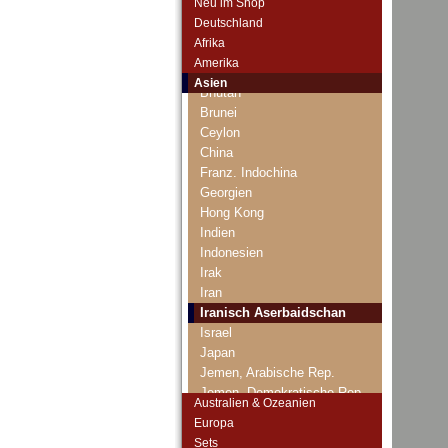
Neu im Shop
Armenien
Deutschland
Aserbaidschan
Afrika
Bahrain
Amerika
Bangladesch
Asien
Bhutan
Brunei
Ceylon
China
Franz. Indochina
Georgien
Hong Kong
Indien
Indonesien
Irak
Iran
Iranisch Aserbaidschan
Israel
Japan
Jemen, Arabische Rep.
Jemen, Demokratische Rep.
Australien & Ozeanien
Jordanien
Europa
Kambodscha
Sets