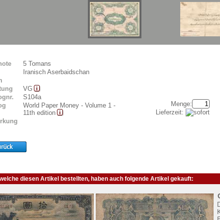
note
5 Tomans
Iranisch Aserbaidschan
m
tung
VG
ognr.
S104a
Menge:
og
World Paper Money - Volume 1 -
Lieferzeit:
11th edition
rkung
elche diesen Artikel bestellten, haben auch folgende Artikel gekauft:
K