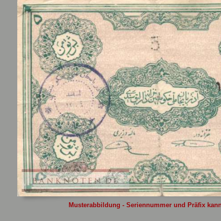
Sie
hier
.
Musterabbildung - Seriennummer und Präfix kann 