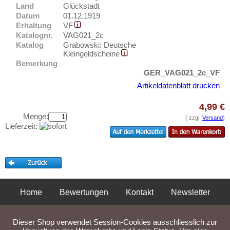
Goslar
Testbanknoten
Land
Glückstadt
Gotha
Datum
01.12.1919
Banknotenbriefe
Erhaltung
VF
Gottesberg
Katalognr.
VAG021_2c
Kataloge
Katalog
Grabowski: Deutsche
Göttingen
Aufbewahrung
Kleingeldscheine
Graal
Bemerkung
Gutscheine
GER_VAG021_2c_VF
Grabow
Artikeldatenblatt drucken
Ihre Bewertungen
Gräfenhainichen
4,99 €
Kontakt
Gräfenroda
Menge:
( zzgl.
Versand
)
Gräfenthal
Lieferzeit:
Informationen
Gransee
Preislisten
Greifenstein
Ankauf
Greiffenberg
Erhaltungsgrade
Greiz
Home
Bewertungen
Kontakt
Newsletter
Gratisbanknoten
Greußen
FAQ
Privatsphäre und Datenschutz
Impressum
AGB
Grevesmühlen
Dieser Shop verwendet Session-Cookies ausschliesslich zur
Liefer- und Versandkosten