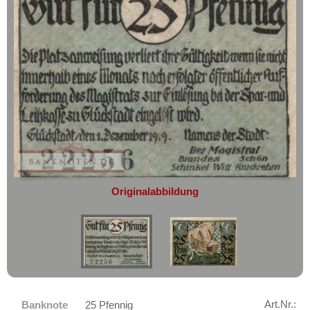
geht oder beschädigt wird.
Glashütte
Absolute Zuverlässigkeit:
sowohl in
Glatz
puncto Service als auch in der Qualität
unserer Banknoten
Glauchau
Möchten Sie Banknoten
Glogau
verkaufen?
Glücksburg
Dann sind Sie bei uns genau richtig
Glückstadt
Senden Sie uns einfach ein
Übersichtsbild Ihrer Banknoten an
Gnarrenburg
info@banknoten.de
.
Gnoien
Weitere Informationen zum Ankauf
Goch
finden Sie
hier
.
Originalabbildung
Afrika
Godesberg
Amerika
Goldberg (MS/MV)
Asien
Gollnow
Australien & Ozeanien
Golpa
Europa
Gonsenheim
Sets
Art.Nr.:
Banknote
25 Pfennig