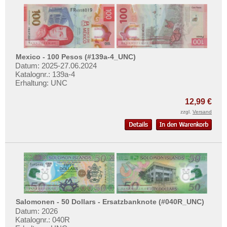
Russland
Saarland
San Marino
Schottland
Mexico - 100 Pesos (#139a-4_UNC)
Datum: 2025-27.06.2024
Schweden
Katalognr.: 139a-4
Erhaltung: UNC
Schweiz
Serbien
12,99 €
zzgl.
Versand
Slowakei
Slowenien
Spanien
Spitzbergen
Tatarstan
Transnistrien
Salomonen - 50 Dollars - Ersatzbanknote (#040R_UNC)
Tschechische Republik
Datum: 2026
Katalognr.: 040R
Tschechoslowakei