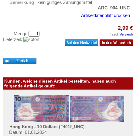
Bemerkung
kein gültiges Zahlungsmittel
Testbanknoten
Finnland
ARC_904_UNC
Banknotenbriefe
Frankreich
Artikeldatenblatt drucken
Kataloge
Gibraltar
2,99 €
Aufbewahrung
Griechenland
Menge:
( zzgl.
Versand
)
Lieferzeit:
Gutscheine
Grönland
Grossbritannien
Ihre Bewertungen
Guernsey
Kontakt
Irland
Island
Informationen
Kunden, welche diesen Artikel bestellten, haben auch
Isle of Man
folgende Artikel gekauft:
Preislisten
Italien
Ankauf
Jersey
Erhaltungsgrade
Jugoslawien
Gratisbanknoten
Kroatien
FAQ
Hong Kong - 10 Dollars (#401f_UNC)
Lettland
Datum: 01.01.2024