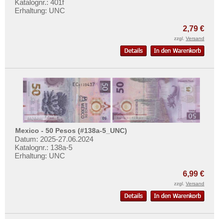
Katalognr.: 401f
Mehr über...
Liechtenstein
Erhaltung: UNC
Litauen
Zahlungsbedingungen
2,79 €
Luxemburg
Privatsphäre und Datenschutz
zzgl.
Versand
Malta
Widerrufsbelehrung
Mazedonien
Liefer- und Versandkosten
Memelgebiet
AGB
Moldawien
Impressum
Montenegro
Niederlande
Mexico - 50 Pesos (#138a-5_UNC)
Nordirland
Datum: 2025-27.06.2024
Katalognr.: 138a-5
Norwegen
Erhaltung: UNC
Österreich
6,99 €
Polen
zzgl.
Versand
Portugal
Rumänien