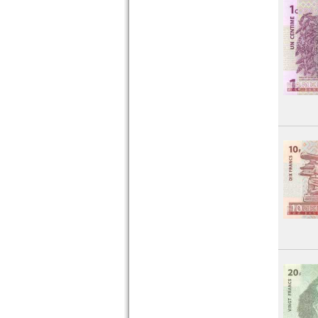
Tunesien
Uganda
Westafrikanische Staaten
Zaire
Zentralafrikanische Republik
Zentralafrikanische Staaten
Zimbabwe