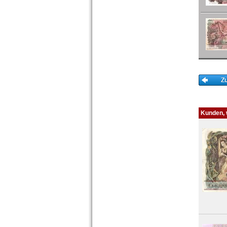
Niger
Nigeria
Ostafrika
Portugiesisch Guinea
Rhodesien
Rhodesien & Nyasaland
Ruanda
Ruanda-Burundi
Sambia
Sao Tome & Principe
Senegal
Seychellen
Kunden, w
Sierra Leone
Somalia
Somaliland
St. Helena
Süd Sudan
Südafrika
Sudan
Swaziland
Tansania
Togo
Tschad