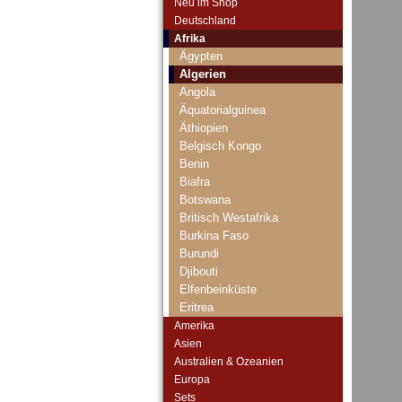
Neu im Shop
Deutschland
Afrika
Ägypten
Algerien
Angola
Äquatorialguinea
Äthiopien
Belgisch Kongo
Benin
Biafra
Botswana
Britisch Westafrika
Burkina Faso
Burundi
Djibouti
Elfenbeinküste
Eritrea
Französisch Äquatorial-Afrika
Amerika
Französisch Somaliland
Asien
Französisch Westafrika
Australien & Ozeanien
Gabun
Europa
Gambia
Sets