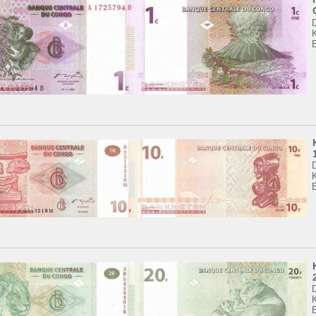
K
K
K