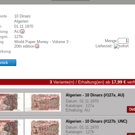
note
10 Dinars
Algerien
m
01.11.1970
tung
AU
ognr.
127b
Menge:
og
World Paper Money - Volume 3 -
Lieferzeit:
20th edition
rkung
3
Variante(n) / Erhaltung(en)
ab
17,99 €
verf
Algerien - 10 Dinars (#127a_AU)
Datum: 01.11.1970
Katalognr.: 127a
Erhaltung: AU
Algerien - 10 Dinars (#127b_UNC)
Datum: 01.11.1970
Katalognr.: 127b