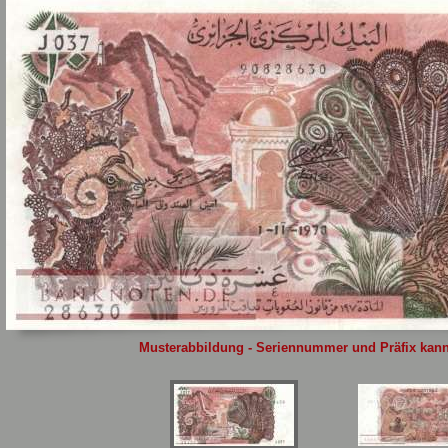
Sie
hier
.
Musterabbildung - Seriennummer und Präfix kann 