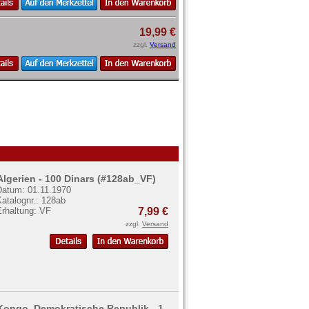
19,99 €
zzgl.
Versand
Algerien - 100 Dinars (#128ab_VF)
Datum: 01.11.1970
atalognr.: 128ab
Erhaltung: VF
7,99 €
zzgl.
Versand
Kongo, Demokratische Republik - 1