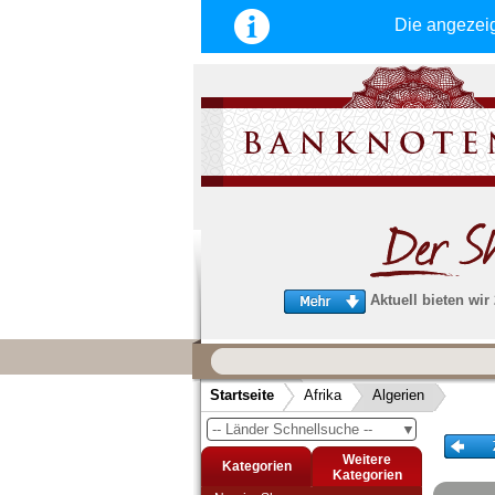
Die angezei
Aktuell bieten wir
Wir garantieren
schnellen, sicheren und zuverlä
Startseite
Afrika
Algerien
Service
-- Länder Schnellsuche --
▼
Schneller und sicherer Versand
-
Bestellungen werktags bis 14:00 Uhr, 
Weitere
Kategorien
noch am selben Tag verschickt werden
Kategorien
(Versand mit DHL oder Deutsche Post)