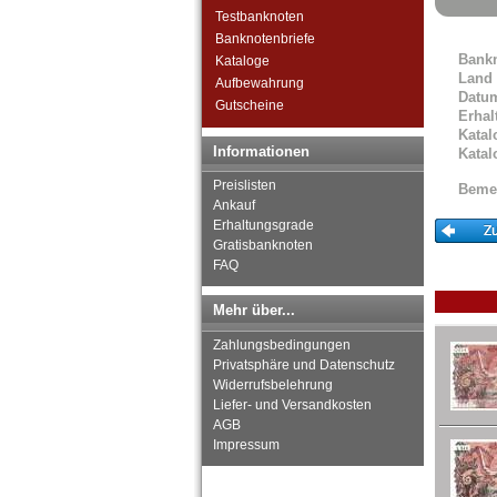
Ghana
Testbanknoten
Guinea
Banknotenbriefe
Bank
Guinea-Bissau
Kataloge
Land
Kamerun
Aufbewahrung
Datu
Kap Verden
Gutscheine
Erhal
Katanga
Katal
Kenia
Informationen
Katal
Komoren
Preislisten
Beme
Kongo, Demokratische
Ankauf
Republik
Erhaltungsgrade
Kongo, Republik
Gratisbanknoten
Lesotho
FAQ
Liberia
Libyen
Mehr über...
Madagaskar
Malawi
Zahlungsbedingungen
Mali
Privatsphäre und Datenschutz
Widerrufsbelehrung
Marokko
Liefer- und Versandkosten
Mauretanien
AGB
Mauritius
Impressum
Mozambique
Namibia