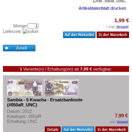
Süd Sudan
ZAM_050a_UNC
Testbanknoten
Artikeldatenblatt drucken
Südafrika
Banknotenbriefe
Sudan
1,99 €
Kataloge
Menge:
Swaziland
( zzgl.
Versand
)
Aufbewahrung
Lieferzeit:
Tansania
Gutscheine
Togo
Ihre Bewertungen
Tschad
Kontakt
Tunesien
1
Variante(n) / Erhaltung(en)
ab
7,99 €
verfügbar:
Uganda
Informationen
Westafrikanische Staaten
Preislisten
Zaire
Ankauf
Zentralafrikanische Republik
Sambia - 5 Kwacha - Ersatzbanknote
Erhaltungsgrade
(#050aR_UNC)
Zentralafrikanische Staaten
Gratisbanknoten
Datum: 2012
Zimbabwe
7,99 €
Katalognr.: 050aR
FAQ
Erhaltung: UNC
zzgl.
Versand