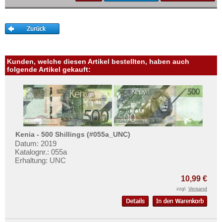
Mehr über...
Zahlungsbedingungen
Privatsphäre und Datenschutz
Widerrufsbelehrung
Kunden, welche diesen Artikel bestellten, haben auch
Liefer- und Versandkosten
folgende Artikel gekauft:
AGB
Impressum
Kenia - 500 Shillings (#055a_UNC)
Datum: 2019
Katalognr.: 055a
Erhaltung: UNC
10,99 €
zzgl.
Versand