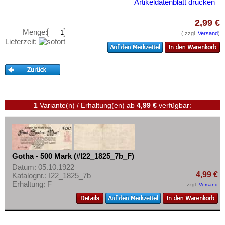
Greifenstein
Artikeldatenblatt drucken
Testbanknoten
Greiffenberg
Banknotenbriefe
2,99 €
Greiz
Menge:
( zzgl.
Versand
)
Kataloge
Lieferzeit:
Greußen
Aufbewahrung
Grevesmühlen
Gutscheine
Grimma
Ihre Bewertungen
Groitzsch
Kontakt
Grömitz
1
Variante(n) / Erhaltung(en)
ab
4,99 €
verfügbar:
Groß Nordende
Informationen
Groß-Flottbeck
Preislisten
Groß-Poritsch
Gotha - 500 Mark (#I22_1825_7b_F)
Ankauf
Groß-Salze
Datum: 05.10.1922
Erhaltungsgrade
4,99 €
Katalognr.: I22_1825_7b
Groß-Wirschleben
Erhaltung: F
zzgl.
Versand
Gratisbanknoten
Großbreitenbach
FAQ
Großenhain