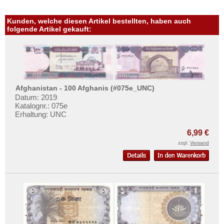
Mehr über...
Kunden, welche diesen Artikel bestellten, haben auch
Zahlungsbedingungen
folgende Artikel gekauft:
Privatsphäre und Datenschutz
Widerrufsbelehrung
Liefer- und Versandkosten
AGB
Afghanistan - 100 Afghanis (#075e_UNC)
Impressum
Datum: 2019
Katalognr.: 075e
Erhaltung: UNC
6,99 €
zzgl.
Versand