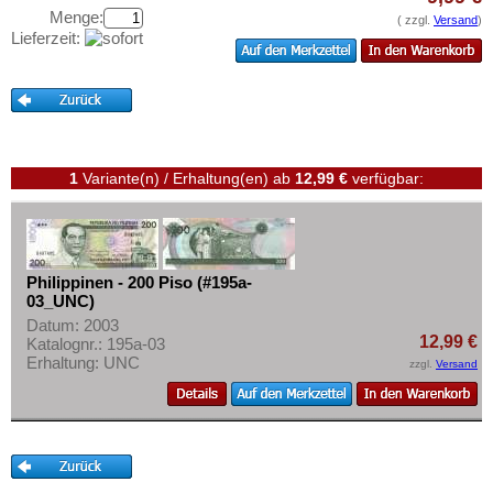
Straits Settlements
Testbanknoten
Menge:
( zzgl.
Versand
)
Süd-Ossetien
Lieferzeit:
Banknotenbriefe
Südkorea
Kataloge
Syrien
Aufbewahrung
Tadschikistan
Gutscheine
Taiwan
1
Variante(n) / Erhaltung(en)
ab
12,99 €
verfügbar:
Ihre Bewertungen
Thailand
Kontakt
Timor
Turkmenistan
Informationen
Philippinen - 200 Piso (#195a-
Usbekistan
03_UNC)
Preislisten
Datum: 2003
Vereinigte Arabische Emirate
12,99 €
Katalognr.: 195a-03
Ankauf
Erhaltung: UNC
Vietnam
zzgl.
Versand
Erhaltungsgrade
Vietnam Süd
Gratisbanknoten
FAQ