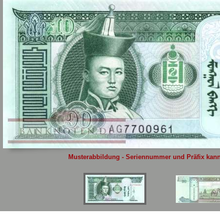
Sie
hier
.
Musterabbildung - Seriennummer und Präfix kann 