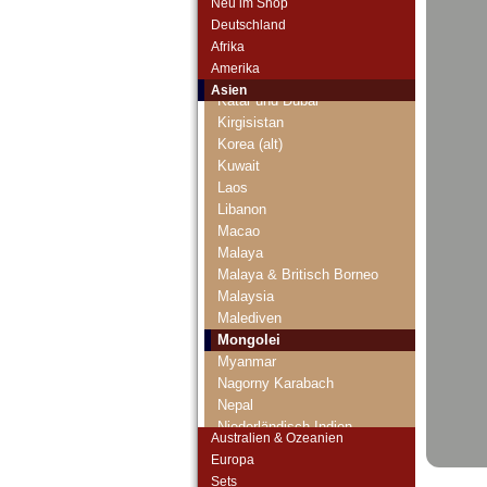
Neu im Shop
Jordanien
Deutschland
Kambodscha
Afrika
Kasachstan
Amerika
Katar
Asien
Katar und Dubai
Kirgisistan
Korea (alt)
Kuwait
Laos
Libanon
Macao
Malaya
Malaya & Britisch Borneo
Malaysia
Malediven
Mongolei
Myanmar
Nagorny Karabach
Nepal
Niederländisch Indien
Australien & Ozeanien
Nordkorea
Europa
Oman
Sets