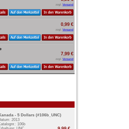
zzgl.
Versand
0,99 €
zzgl.
Versand
e
7,99 €
zzgl.
Versand
Kanada - 5 Dollars (#106b_UNC)
Datum: 2013
atalognr.: 106b
Erhaltung: UNC
9,99 €