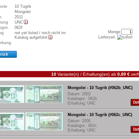
note
10 Tugrik
Mongolei
m
2011
tung
UNC
ognr.
062f
Menge:
og
not yet listed / noch nicht im
Lieferzeit:
Katalog aufgeführt
rkung
10
Variante(n) / Erhaltung(en)
ab
0,89 €
verf
Mongolei - 10 Tugrik (#062b_UNC)
Datum: 2002
Katalognr.: 062b
Erhaltung: UNC
Mongolei - 10 Tugrik (#062c_UNC)
Datum: 2005
Katalognr.: 062c
Erhaltung: UNC