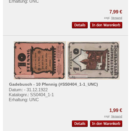
Erhaltung: UNC
7,99 €
zzgl.
Versand
Gadebusch - 10 Pfennig (#SS0404_1-1_UNC)
Datum: - 31.12.1922
Katalognr.: SS0404_1-1
Erhaltung: UNC
1,99 €
zzgl.
Versand