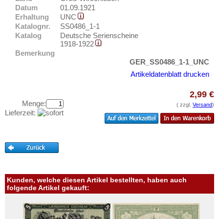
Güsten
Testbanknoten
Datum
01.09.1921
Güstrow
Erhaltung
UNC
Banknotenbriefe
Katalognr.
SS0486_1-1
Orte mit H...
Kataloge
Katalog
Deutsche Serienscheine
Orte mit I...
1918-1922
Aufbewahrung
Bemerkung
Orte mit J...
GER_SS0486_1-1_UNC
Gutscheine
Orte mit K...
Artikeldatenblatt drucken
Ihre Bewertungen
Orte mit L...
2,99 €
Kontakt
Orte mit M...
Menge:
( zzgl.
Versand
)
Lieferzeit:
Orte mit N...
Informationen
Orte mit O...
Preislisten
Orte mit P...
Ankauf
Orte mit Q...
Erhaltungsgrade
Orte mit R...
Kunden, welche diesen Artikel bestellten, haben auch
Gratisbanknoten
folgende Artikel gekauft:
Orte mit S...
FAQ
Orte mit T...