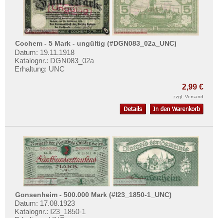
Orte mit U...
Mehr über...
Orte mit V...
Zahlungsbedingungen
Orte mit W...
Privatsphäre und Datenschutz
Cochem - 5 Mark - ungültig (#DGN083_02a_UNC)
Orte mit X...
Widerrufsbelehrung
Datum: 19.11.1918
Orte mit Z...
Katalognr.: DGN083_02a
Liefer- und Versandkosten
Erhaltung: UNC
AGB
2,99 €
Impressum
zzgl.
Versand
Gonsenheim - 500.000 Mark (#I23_1850-1_UNC)
Datum: 17.08.1923
Katalognr.: I23_1850-1