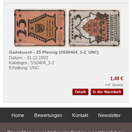
Gadebusch - 25 Pfennig (#SS0404_1-2_UNC)
Datum: - 31.12.1922
Katalognr.: SS0404_1-2
Erhaltung: UNC
1,49 €
zzgl.
Versand
Home
Bewertungen
Kontakt
Newsletter
Privatsphäre und Datenschutz
Impressum
AGB