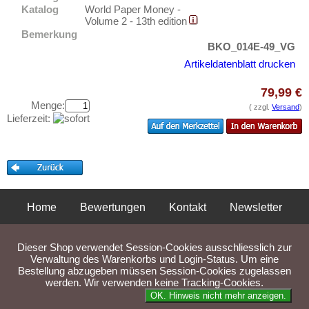
Testbanknoten
Französisch Äquatorial-Afrika
Katalog
World Paper Money -
Volume 2 - 13th edition
Banknotenbriefe
Französisch Somaliland
Bemerkung
BKO_014E-49_VG
Kataloge
Französisch Westafrika
Artikeldatenblatt drucken
Aufbewahrung
Gabun
Gutscheine
Gambia
79,99 €
Menge:
( zzgl.
Versand
)
Ghana
Lieferzeit:
Ihre Bewertungen
Guinea
Kontakt
Guinea-Bissau
Kamerun
Informationen
Kap Verden
Preislisten
Home
Bewertungen
Kontakt
Newsletter
Katanga
Ankauf
Privatsphäre und Datenschutz
Impressum
AGB
Kenia
Erhaltungsgrade
Dieser Shop verwendet Session-Cookies ausschliesslich zur
Liefer- und Versandkosten
Komoren
Verwaltung des Warenkorbs und Login-Status. Um eine
Gratisbanknoten
Bestellung abzugeben müssen Session-Cookies zugelassen
Kongo, Demokratische Republik
FAQ
werden. Wir verwenden keine Tracking-Cookies.
Parse Time: 0.029s
Kongo, Republik
OK. Hinweis nicht mehr anzeigen.