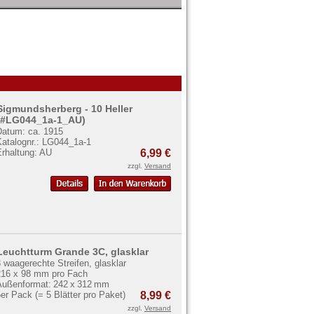
Sigmundsherberg - 10 Heller
(#LG044_1a-1_AU)
Datum: ca. 1915
Katalognr.: LG044_1a-1
Erhaltung: AU
6,99 €
zzgl.
Versand
Leuchtturm Grande 3C, glasklar
 waagerechte Streifen, glasklar
216 x 98 mm pro Fach
Außenformat: 242 x 312 mm
er Pack (= 5 Blätter pro Paket)
8,99 €
zzgl.
Versand