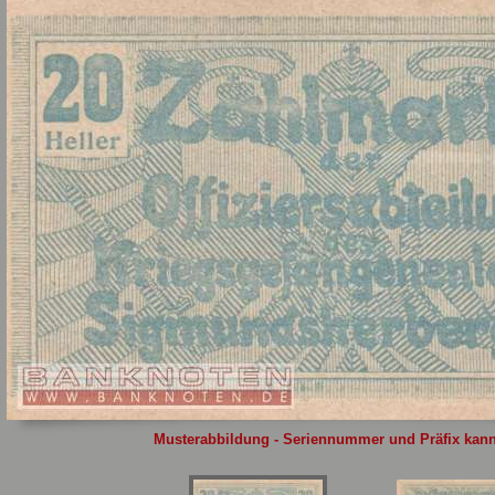
Sie
hier
.
Musterabbildung - Seriennummer und Präfix kann 