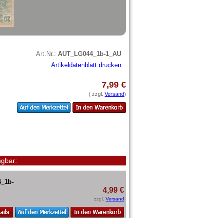
Art.Nr.:
AUT_LG044_1b-1_AU
Artikeldatenblatt drucken
7,99 €
( zzgl.
Versand
)
gbar:
4_1b-
4,99 €
zzgl.
Versand