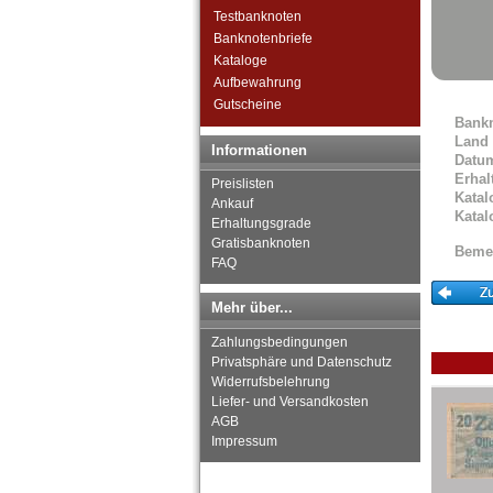
Russland
Testbanknoten
Saarland
Banknotenbriefe
San Marino
Kataloge
Schottland
Aufbewahrung
Schweden
Gutscheine
Schweiz
Bank
Serbien
Land
Informationen
Slowakei
Datu
Erhal
Slowenien
Preislisten
Katal
Spanien
Ankauf
Katal
Erhaltungsgrade
Spitzbergen
Gratisbanknoten
Tatarstan
Beme
FAQ
Transnistrien
Tschechische Republik
Mehr über...
Tschechoslowakei
Türkei
Zahlungsbedingungen
Ukraine
Privatsphäre und Datenschutz
Ungarn
Widerrufsbelehrung
Vatikan
Liefer- und Versandkosten
AGB
Weissrussland
Impressum
Zypern