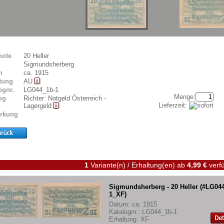
note
20 Heller
Sigmundsherberg
m
ca. 1915
tung
AU
ognr.
LG044_1b-1
Menge:
og
Richter: Notgeld Österreich -
Lieferzeit:
Lagergeld
rkung
1
Variante(n) / Erhaltung(en)
ab
4,99 €
verfü
Sigmundsherberg - 20 Heller (#LG04
1_XF)
Datum: ca. 1915
Katalognr.: LG044_1b-1
Erhaltung: XF