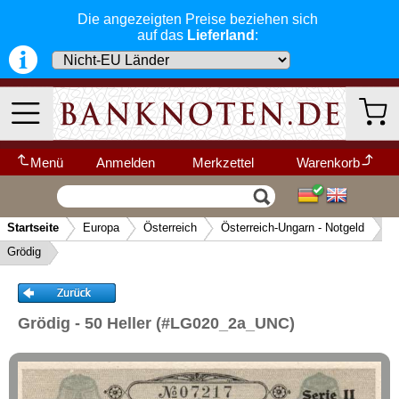
Die angezeigten Preise beziehen sich
Isle of Man
auf das
Lieferland
:
Italien
Jersey
Jugoslawien
Kroatien
Lettland
Menü
Anmelden
Merkzettel
Warenkorb
Liechtenstein
Wir garantieren
Vertrag widerrufen
Ihr Warenkorb ist leer.
Litauen
schnellen, sicheren und zuverlässigen
Startseite
Europa
Österreich
Österreich-Ungarn - Notgeld
Service
-- Länder Schnellsuche --
Luxemburg
▼
Grödig
Schneller und sicherer Versand
-
Malta
Bestellungen werktags bis 14:00 Uhr,
Kategorien
Weitere Kategorien
Mazedonien
können noch am selben Tag verschickt
werden.
Memelgebiet
(Versand mit DHL oder Deutsche Post)
Grödig - 50 Heller (#LG020_2a_UNC)
Neu im Shop
Moldawien
Deutschland
Alle Lieferungen, auch ins Ausland
,
Montenegro
werden von uns voll versichert. Sie haben
Afrika
kein Risiko
falls die Sendung verloren
Niederlande