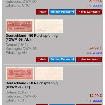
39,99 €
Katalognr.: DWM-05
Mehr über...
Erhaltung: UNC
zzgl.
Versand
Zahlungsbedingungen
Privatsphäre und Datenschutz
Widerrufsbelehrung
Liefer- und Versandkosten
Deutschland - 50 Reichspfennig
AGB
(#DWM-05_AU)
Datum: (1942)
Impressum
24,99 €
Katalognr.: DWM-05
Erhaltung: AU
zzgl.
Versand
Deutschland - 50 Reichspfennig
(#DWM-05_XF)
Datum: (1942)
14,99 €
Katalognr.: DWM-05
Erhaltung: XF
zzgl.
Versand