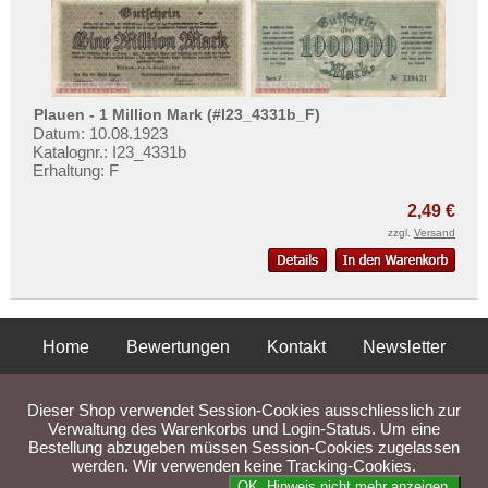
Plauen - 1 Million Mark (#I23_4331b_F)
Datum: 10.08.1923
Katalognr.: I23_4331b
Erhaltung: F
2,49 €
zzgl.
Versand
Home
Bewertungen
Kontakt
Newsletter
Privatsphäre und Datenschutz
Impressum
AGB
Dieser Shop verwendet Session-Cookies ausschliesslich zur
Liefer- und Versandkosten
Verwaltung des Warenkorbs und Login-Status. Um eine
Bestellung abzugeben müssen Session-Cookies zugelassen
werden. Wir verwenden keine Tracking-Cookies.
Parse Time: 0.049s
OK. Hinweis nicht mehr anzeigen.