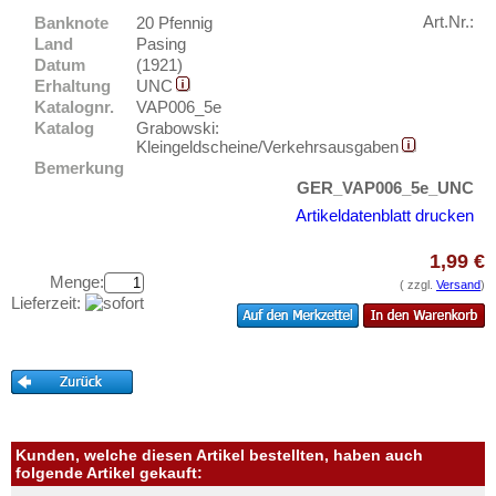
Pfarrkirchen
Testbanknoten
Art.Nr.:
Banknote
20 Pfennig
Pförten
Land
Pasing
Banknotenbriefe
Datum
(1921)
Pforzheim
Kataloge
Erhaltung
UNC
Pfullendorf
Katalognr.
VAP006_5e
Aufbewahrung
Katalog
Grabowski:
Philippsthal
Gutscheine
Kleingeldscheine/Verkehrsausgaben
Pirna
Bemerkung
GER_VAP006_5e_UNC
Ihre Bewertungen
Plattling
Artikeldatenblatt drucken
Kontakt
Plau
1,99 €
Plauen
Informationen
Menge:
( zzgl.
Versand
)
Plön
Lieferzeit:
Preislisten
Pobershau
Ankauf
Poppenbüttel
Erhaltungsgrade
Posen
Gratisbanknoten
Pößneck
FAQ
Kunden, welche diesen Artikel bestellten, haben auch
Potsdam
folgende Artikel gekauft: