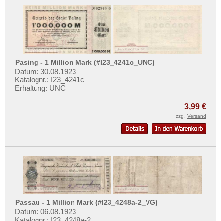
Pöttmes
Mehr über...
Preetz
Zahlungsbedingungen
Pretzsch
Privatsphäre und Datenschutz
Prien
Widerrufsbelehrung
Pries-Friedrichsort
Pasing - 1 Million Mark (#I23_4241c_UNC)
Liefer- und Versandkosten
Datum: 30.08.1923
Priesdorf
Katalognr.: I23_4241c
AGB
Erhaltung: UNC
Pritzwalk
Impressum
Probstzella
3,99 €
zzgl.
Versand
Prössdorf
Prüm
Przyschetz
Putbus
Pyritz
Pyrmont
Passau - 1 Million Mark (#I23_4248a-2_VG)
Orte mit Q...
Datum: 06.08.1923
Katalognr.: I23_4248a-2