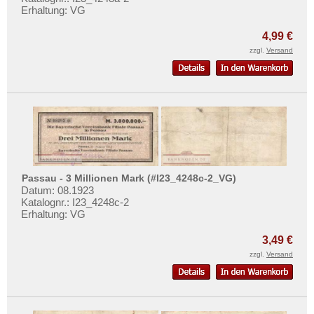
Orte mit R...
Erhaltung: VG
Orte mit S...
4,99 €
Orte mit T...
zzgl.
Versand
Orte mit U...
Orte mit V...
Orte mit W...
Orte mit X...
Orte mit Z...
Passau - 3 Millionen Mark (#I23_4248c-2_VG)
Datum: 08.1923
Katalognr.: I23_4248c-2
Erhaltung: VG
3,49 €
zzgl.
Versand