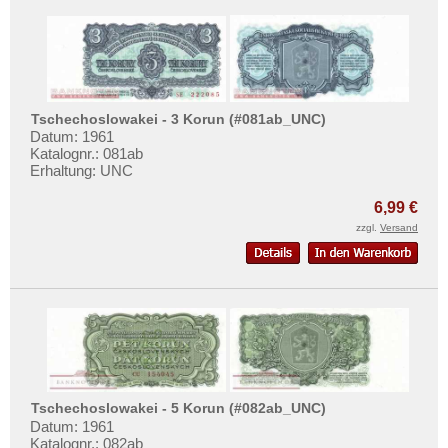
Mehr über...
Zahlungsbedingungen
Privatsphäre und Datenschutz
Widerrufsbelehrung
Tschechoslowakei - 3 Korun (#081ab_UNC)
Liefer- und Versandkosten
Datum: 1961
Katalognr.: 081ab
AGB
Erhaltung: UNC
Impressum
6,99 €
zzgl.
Versand
Tschechoslowakei - 5 Korun (#082ab_UNC)
Datum: 1961
Katalognr.: 082ab