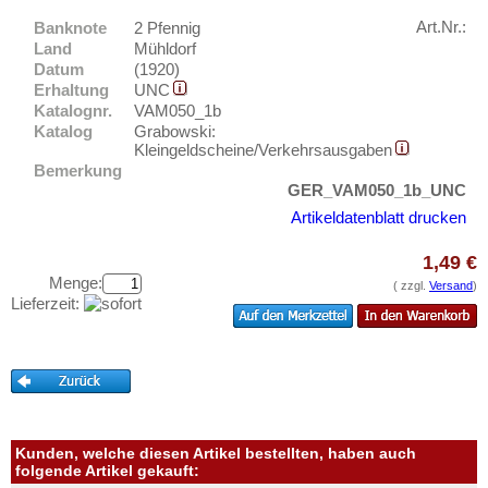
Müritz
Testbanknoten
Art.Nr.:
Banknote
2 Pfennig
Mylau
Banknotenbriefe
Land
Mühldorf
Orte mit N...
Datum
(1920)
Kataloge
Erhaltung
UNC
Orte mit O...
Aufbewahrung
Katalognr.
VAM050_1b
Orte mit P...
Katalog
Grabowski:
Gutscheine
Kleingeldscheine/Verkehrsausgaben
Orte mit Q...
Bemerkung
GER_VAM050_1b_UNC
Ihre Bewertungen
Orte mit R...
Artikeldatenblatt drucken
Kontakt
Orte mit S...
Orte mit T...
1,49 €
Informationen
Menge:
( zzgl.
Versand
)
Orte mit U...
Lieferzeit:
Preislisten
Orte mit V...
Ankauf
Orte mit W...
Erhaltungsgrade
Orte mit X...
Gratisbanknoten
Orte mit Z...
FAQ
Kunden, welche diesen Artikel bestellten, haben auch
folgende Artikel gekauft: