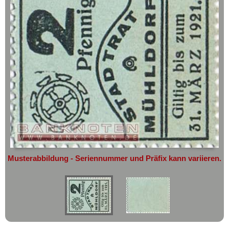
geht oder beschädigt wird.
Montabaur
Absolute Zuverlässigkeit:
sowohl in
Moosburg
puncto Service als auch in der Qualität
unserer Banknoten
Morsum
Möchten Sie Banknoten
Mosbach
verkaufen?
Mühlberg
Dann sind Sie bei uns genau richtig
Mühldorf
Senden Sie uns einfach ein
Übersichtsbild Ihrer Banknoten an
Mühlhausen
info@banknoten.de
.
Mühlhausen im Elsass
Weitere Informationen zum Ankauf
Mülsen-St. Jacob
finden Sie
hier
.
Afrika
München
Amerika
Musterabbildung - Seriennummer und Präfix kann variieren.
München Gladbach
Asien
Münchenbernsdorf
Australien & Ozeanien
Münster
Europa
Münstermaifeld
Sets